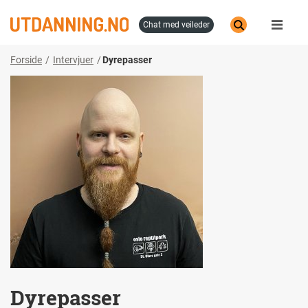
Hopp
til
chat med veileder
hovedinnhold
Forside
Intervjuer
Dyrepasser
Dyrepasser