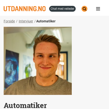
Hopp
til
chat med veileder
hovedinnhold
Forside
Intervjuer
Automatiker
Automatiker