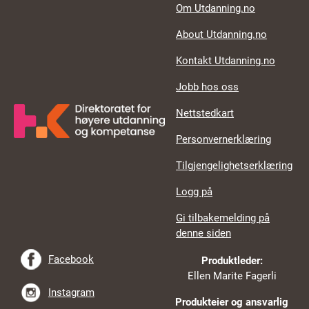
Footer links
Om Utdanning.no
About Utdanning.no
Kontakt Utdanning.no
Jobb hos oss
Nettstedkart
Personvernerklæring
Tilgjengelighetserklæring
Logg på
Gi tilbakemelding på
denne siden
Facebook
Produktleder:
Ellen Marite Fagerli
Instagram
Produkteier og ansvarlig