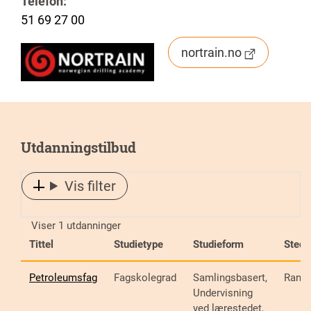
Telefon:
51 69 27 00
nortrain.no
Utdanningstilbud
Vis filter
Viser 1 utdanninger
Tittel
Studietype
Studieform
Sted
Petroleumsfag
Fagskolegrad
Samlingsbasert,
Randa
Undervisning
ved lærestedet,