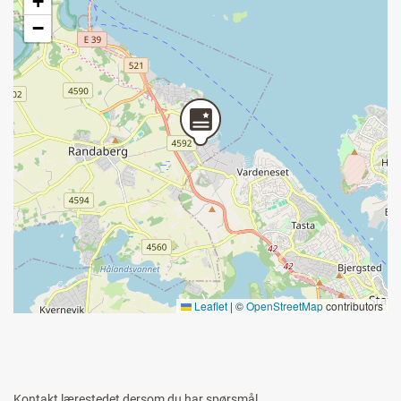
+
−
Leaflet
|
©
OpenStreetMap
contributors
Kontakt lærestedet dersom du har spørsmål.