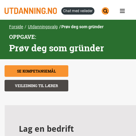
Hopp
til
chat med veileder
hovedinnhold
Forside
Utdanningsvalg
Prøv deg som gründer
OPPGAVE:
Prøv deg som gründer
SE KOMPETANSEMÅL
VEILEDNING TIL LÆRER