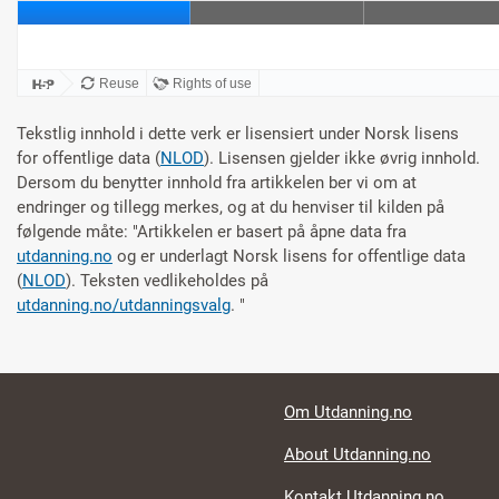
Tekstlig innhold i dette verk er lisensiert under Norsk lisens
for offentlige data (
NLOD
). Lisensen gjelder ikke øvrig innhold.
Dersom du benytter innhold fra artikkelen ber vi om at
endringer og tillegg merkes, og at du henviser til kilden på
følgende måte: "
Artikkelen er basert på åpne data fra
utdanning.no
og er underlagt Norsk lisens for offentlige data
(
NLOD
). Teksten vedlikeholdes på
utdanning.no/utdanningsvalg
.
"
Footer links
Om Utdanning.no
About Utdanning.no
Kontakt Utdanning.no