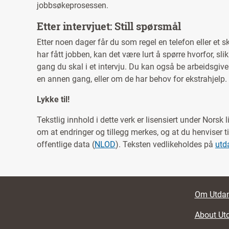
jobbsøkeprosessen.
Etter intervjuet: Still spørsmål
Etter noen dager får du som regel en telefon eller et s
har fått jobben, kan det være lurt å spørre hvorfor, sl
gang du skal i et intervju. Du kan også be arbeidsgiv
en annen gang, eller om de har behov for ekstrahjelp.
Lykke til!
Tekstlig innhold i dette verk er lisensiert under Norsk l
om at endringer og tillegg merkes, og at du henviser ti
offentlige data (
NLOD
). Teksten vedlikeholdes på
utd
Footer li
Om Utdan
About Ut