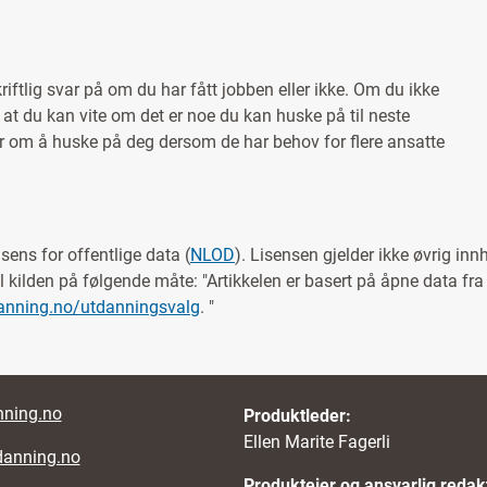
kriftlig svar på om du har fått jobben eller ikke. Om du ikke
ik at du kan vite om det er noe du kan huske på til neste
er om å huske på deg dersom de har behov for flere ansatte
isens for offentlige data (
NLOD
). Lisensen gjelder ikke øvrig inn
l kilden på følgende måte: "
Artikkelen er basert på åpne data fr
anning.no/utdanningsvalg
.
"
nks
ning.no
Produktleder:
Ellen Marite Fagerli
danning.no
Produkteier og ansvarlig redak