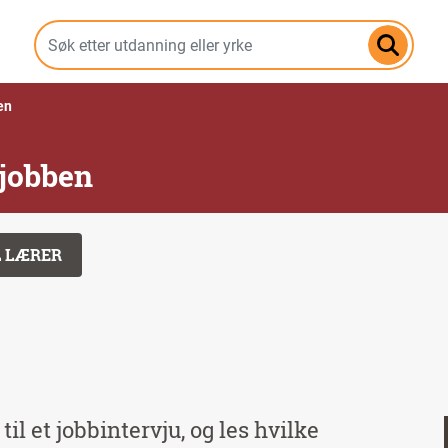
Hopp
til
hovedinnhold
en
 jobben
L LÆRER
til et jobbintervju, og les hvilke