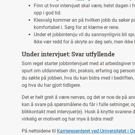
Finn ut hvor intervjuet skal være, helst dagen i 
opp i god tid.
Klesvalg kommer an på hvilken jobb du søker på, 
komfortabel i. Sørg for at klærne er rene.
Under et jobbintervju vil du sannsynligvis bli s
Ikke vær redd for å skryte av deg selv, men ikke 
Under intervjuet: Svar utfyllende
Som regel starter jobbintervjuet med at arbeidsgiver i
spurt om utdannelsen din, praksis, erfaring og personl
du søkte på jobben, hva du kan bidra med i bedriften
og hva du har gjort tidligere.
Det er helt greit å være nervøs, og det er noe de på a
kan å svare på spørsmålene du får i fulle setninger, og 
blikkontakt med intervjuer(e). Husk å knytte svarene 
virkelig er motivert og har mye å bidra med!
På nettsidene til
Karrieresenteret ved Universitetet i O