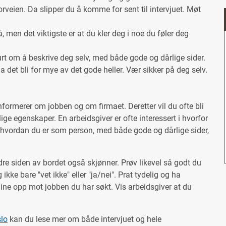
forveien. Da slipper du å komme for sent til intervjuet. Møt
men det viktigste er at du kler deg i noe du føler deg
purt om å beskrive deg selv, med både gode og dårlige sider.
la det bli for mye av det gode heller. Vær sikker på deg selv.
nformerer om jobben og om firmaet. Deretter vil du ofte bli
ige egenskaper. En arbeidsgiver er ofte interessert i hvorfor
, hvordan du er som person, med både gode og dårlige sider,
ndre siden av bordet også skjønner. Prøv likevel så godt du
ikke bare "vet ikke" eller "ja/nei". Prat tydelig og ha
dine opp mot jobben du har søkt. Vis arbeidsgiver at du
slo
kan du lese mer om både intervjuet og hele