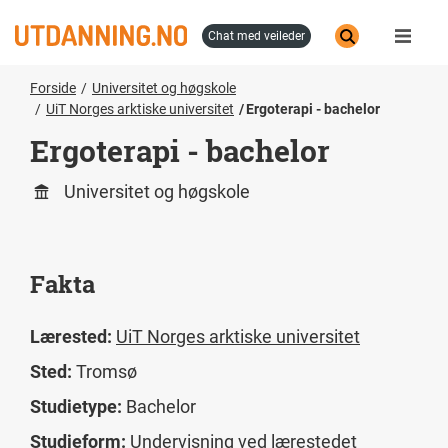
Hopp
til
chat med veileder
hovedinnhold
Forside
Universitet og høgskole
UiT Norges arktiske universitet
Ergoterapi - bachelor
Ergoterapi - bachelor
Universitet og høgskole
Fakta
Lærested:
UiT Norges arktiske universitet
Sted:
Tromsø
Studietype:
Bachelor
Studieform:
Undervisning ved lærestedet