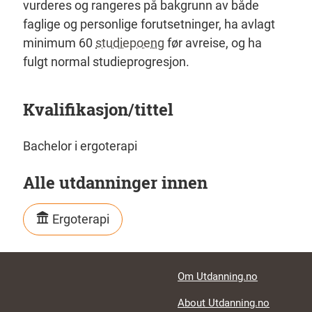
vurderes og rangeres på bakgrunn av både
faglige og personlige forutsetninger, ha avlagt
minimum 60
studiepoeng
før avreise, og ha
fulgt normal studieprogresjon.
Kvalifikasjon/tittel
Bachelor i ergoterapi
Alle utdanninger innen
Ergoterapi
Footer links
Om Utdanning.no
About Utdanning.no