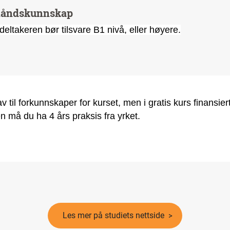
rhåndskunnskap
deltakeren bør tilsvare B1 nivå, eller høyere.
v til forkunnskaper for kurset, men i gratis kurs finansier
 må du ha 4 års praksis fra yrket.
Les mer på studiets nettside