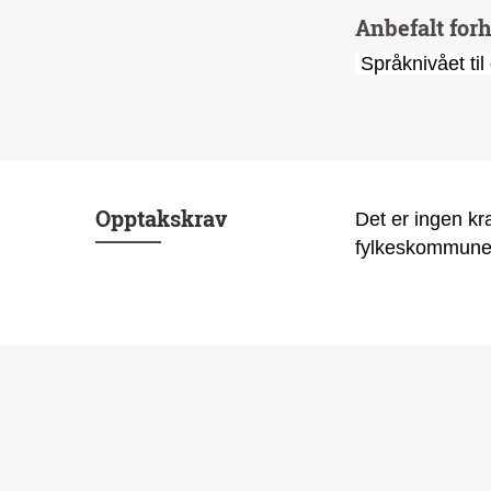
Anbefalt fo
Språknivået til 
Opptakskrav
Det er ingen kra
fylkeskommunen