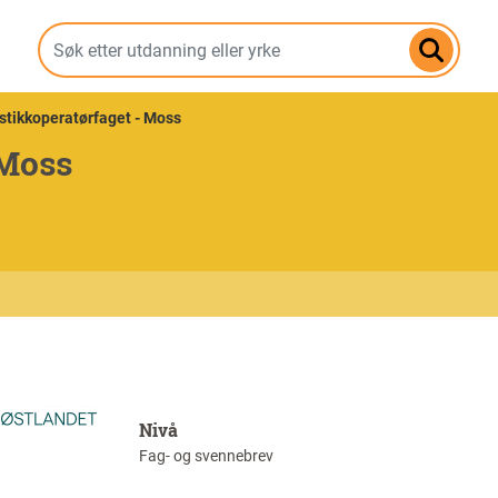
Hopp
til
hovedinnhold
stikkoperatørfaget - Moss
 Moss
Nivå
Fag- og svennebrev