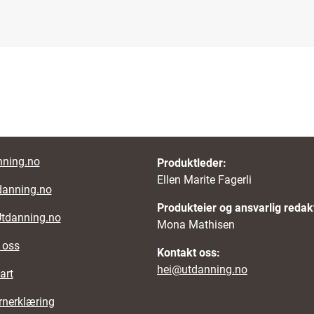
nks
ning.no
Produktleder:
Ellen Marite Fagerli
danning.no
Produkteier og ansvarlig redak
Utdanning.no
Mona Mathisen
 oss
Kontakt oss:
hei@utdanning.no
art
rnerklæring