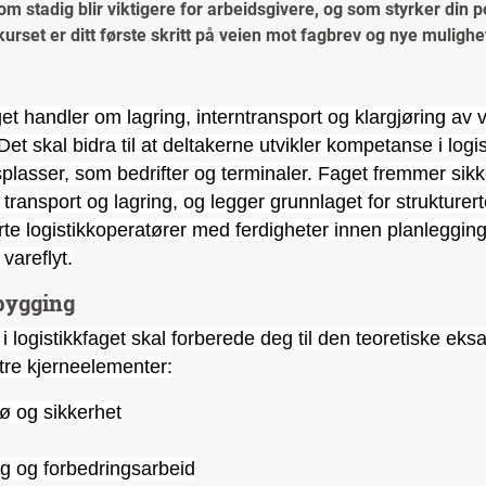
 stadig blir viktigere for arbeidsgivere, og som styrker din po
kurset er ditt første skritt på veien mot fagbrev og nye mulighe
get handler om lagring, interntransport og klargjøring av
 Det skal bidra til at deltakerne utvikler kompetanse i log
splasser, som bedrifter og terminaler. Faget fremmer sikk
 transport og lagring, og legger grunnlaget for strukturer
rte logistikkoperatører med ferdigheter innen planlegging,
vareflyt.
bygging
 i logistikkfaget skal forberede deg til den teoretiske e
tre kjerneelementer:
jø og sikkerhet
e
g og forbedringsarbeid