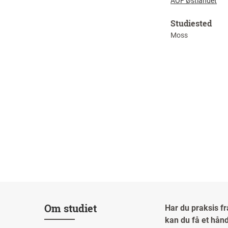
AOF Østlandet
Studiested
Moss
Om studiet
Har du praksis fr
kan du få et hån