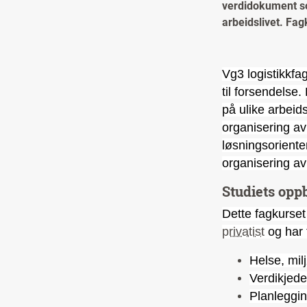
verdidokument som
arbeidslivet. Fag
Vg3 logistikkfa
til forsendelse.
på ulike arbeid
organisering av
løsningsoriente
organisering av 
Studiets opp
Dette fagkurset
privatist
og har 
Helse, mil
Verdikjed
Planleggin