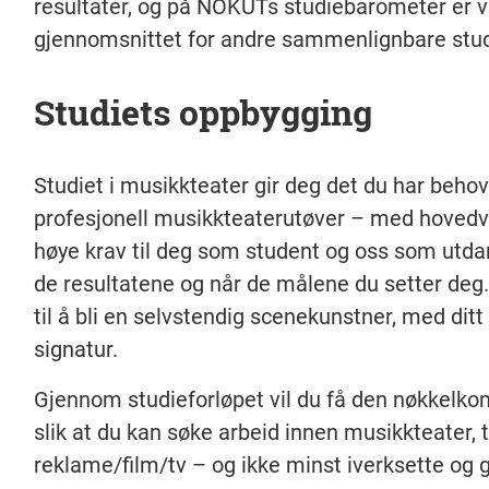
resultater, og på NOKUTs studiebarometer er vi s
gjennomsnittet for andre sammenlignbare stud
Studiets oppbygging
Studiet i musikkteater gir deg det du har behov
profesjonell musikkteaterutøver – med hovedvek
høye krav til deg som student og oss som utda
de resultatene og når de målene du setter deg. F
til å bli en selvstendig scenekunstner, med ditt
signatur.
Gjennom studieforløpet vil du få den nøkkelkom
slik at du kan søke arbeid innen musikkteater, 
reklame/film/tv – og ikke minst iverksette og 