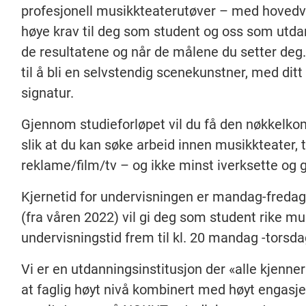
profesjonell musikkteaterutøver – med hovedvek
høye krav til deg som student og oss som utda
de resultatene og når de målene du setter deg. F
til å bli en selvstendig scenekunstner, med ditt
signatur.
Gjennom studieforløpet vil du få den nøkkelkom
slik at du kan søke arbeid innen musikkteater, 
reklame/film/tv – og ikke minst iverksette og 
Kjernetid for undervisningen er mandag-fredag 
(fra våren 2022) vil gi deg som student rike mu
undervisningstid frem til kl. 20 mandag -torsd
Vi er en utdanningsinstitusjon der «alle kjenner
at faglig høyt nivå kombinert med høyt engasj