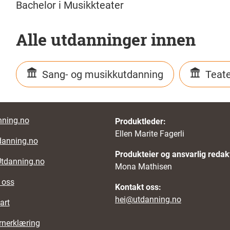
Bachelor i Musikkteater
Alle utdanninger innen
Sang- og musikkutdanning
Teat
r links
ning.no
Produktleder:
Ellen Marite Fagerli
danning.no
Produkteier og ansvarlig redak
Utdanning.no
Mona Mathisen
 oss
Kontakt oss:
hei@utdanning.no
art
rnerklæring