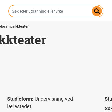
Hopp
til
hovedinnhold
lor i musikkteater
kkteater
Studieform:
Undervisning ved
St
lærestedet
Søk