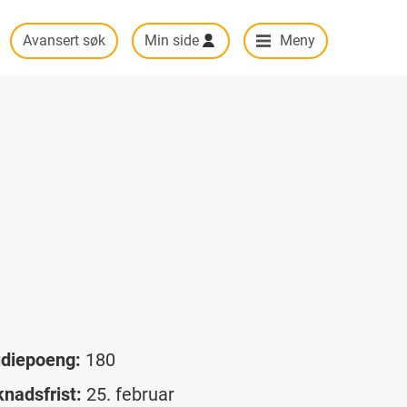
Avansert søk
Min side
Meny
udiepoeng:
180
nadsfrist:
25. februar