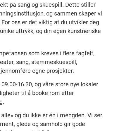
t på sang og skuespill. Dette stiller
nningsinstitusjon, og sammen skaper vi
or oss er det viktig at du utvikler deg
 unike uttrykk, og din egen kunstneriske
petansen som kreves i flere fagfelt,
teater, sang, stemmeskuespill,
gjennomføre egne prosjekter.
09.00-16.30, og våre store nye lokaler
ligheter til å booke rom etter
ag.
 alle» og du ikke er én i mengden. Vi ser
ement, glede og samhold gir gode