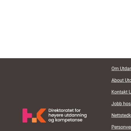
Foote
Om Utdan
About Ut
Kontakt 
Jobb hos
Nettstedk
Personve