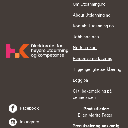
Footer links
Om Utdanning.no
About Utdanning.no
Kontakt Utdanning.no
Jobb hos oss
Nettstedkart
Personvernerklæring
Tilgjengelighetserklæring
Logg på
Gi tilbakemelding på
denne siden
Facebook
Produktleder:
Ellen Marite Fagerli
Instagram
Produkteier og ansvarlig