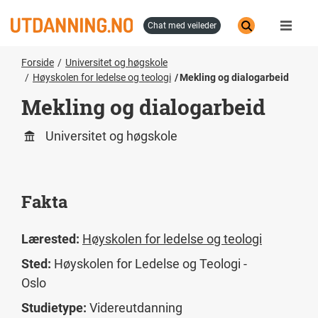
Hopp
til
chat med veileder
hovedinnhold
Forside
Universitet og høgskole
Høyskolen for ledelse og teologi
Mekling og dialogarbeid
Mekling og dialogarbeid
Universitet og høgskole
Fakta
Lærested:
Høyskolen for ledelse og teologi
Sted:
Høyskolen for Ledelse og Teologi -
Oslo
Studietype:
Videreutdanning