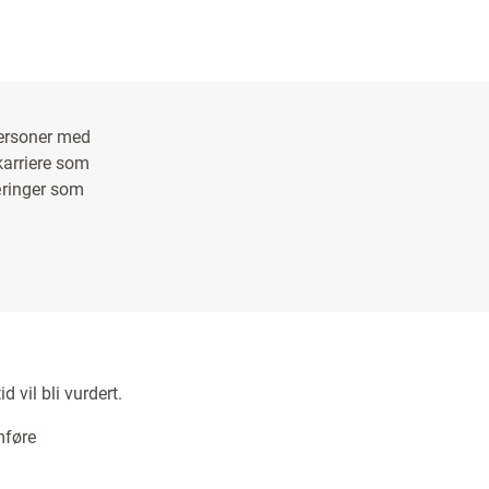
personer med
karriere som
næringer som
 vil bli vurdert.
mføre