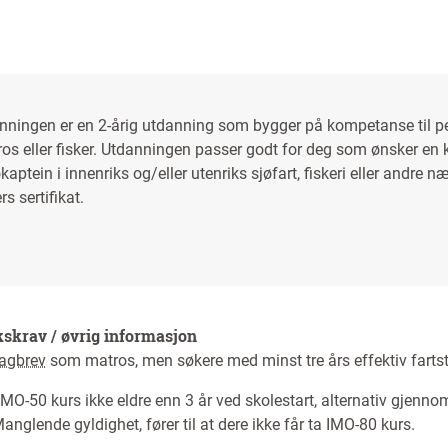
anningen er en 2-årig utdanning som bygger på kompetanse til 
s eller fisker. Utdanningen passer godt for deg som ønsker en 
kaptein i innenriks og/eller utenriks sjøfart, fiskeri eller andre 
rs sertifikat.
kskrav / øvrig informasjon
fagbrev
som matros, men søkere med minst tre års effektiv fartstid
MO-50 kurs ikke eldre enn 3 år ved skolestart, alternativ gjenno
anglende gyldighet, fører til at dere ikke får ta IMO-80 kurs.