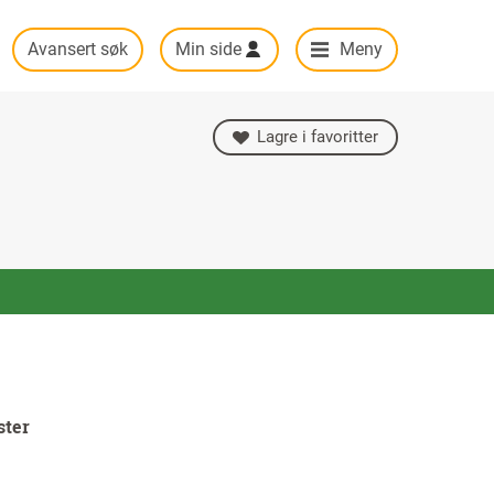
Avansert søk
Min side
Meny
Lagre i favoritter
ster