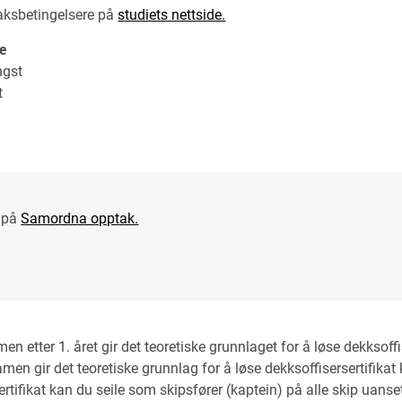
aksbetingelsere på
studiets nettside.
e
ngst
t
 på
Samordna opptak.
en etter 1. året gir det teoretiske grunnlaget for å løse dekksoff
men gir det teoretiske grunnlag for å løse dekksoffisersertifikat
rtifikat kan du seile som skipsfører (kaptein) på alle skip uanset