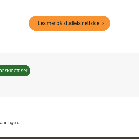
Les mer på studiets nettside
maskinoffiser
danningen.