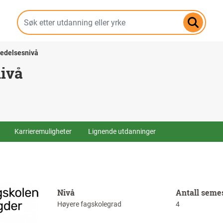
Hopp
til
hovedinnhold
ledelsesnivå
nivå
Karrieremuligheter
Lignende utdanninger
Nivå
Antall seme
Høyere fagskolegrad
4