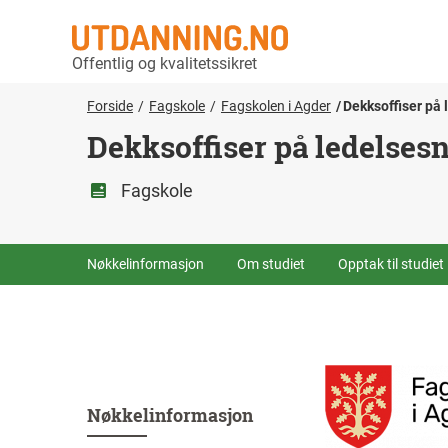
Offentlig og kvalitetssikret
Forside
Fagskole
Fagskolen i Agder
Dekksoffiser på 
Dekksoffiser på ledelses
Fagskole
Nøkkelinformasjon
Om studiet
Opptak til studiet
Nøkkelinformasjon