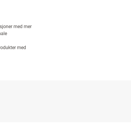
eksjoner med mer
nale
produkter med