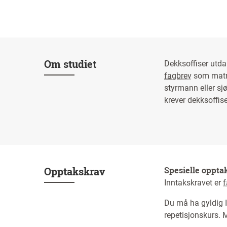
Om studiet
Dekksoffiser utd
fagbrev
som matro
styrmann eller sjø
krever dekksoffise
Opptakskrav
Spesielle oppta
Inntakskravet er
Du må ha gyldig I
repetisjonskurs. M