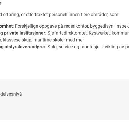
e
 erfaring, er ettertraktet personell innen flere områder, som:
somhet
: Forskjellige oppgave på rederikontor, byggetilsyn, insp
g private institusjoner
: Sjøfartsdirektoratet, Kystverket, kommu
, klasseselskap, maritime skoler med mer
og utstyrsleverandøre
r: Salg, service og montasje.Utvikling av 
edelsesnivå