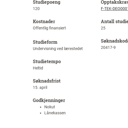
Studiepoeng
Opptakskra
120
F-TEK-DEO000
Kostnader
Antall studi
Offentlig finansiert
25
Søknadskod
Studieform
20417-9
Undervisning ved lærestedet
Studietempo
Heltid
Søknadsfrist
15. april
Godkjenninger
Nokut
Lånekassen