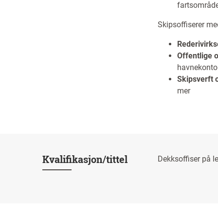
fartsområd
Skipsoffiserer med
Rederivirk
Offentlige o
havnekontor
Skipsverft 
mer
Kvalifikasjon/tittel
Dekksoffiser på l