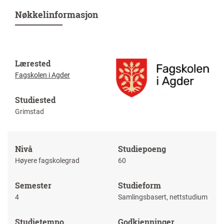
Nøkkelinformasjon
Lærested
Fagskolen i Agder
Studiested
Grimstad
Nivå
Studiepoeng
Høyere fagskolegrad
60
Semester
Studieform
4
Samlingsbasert, nettstudium
Studietempo
Godkjenninger