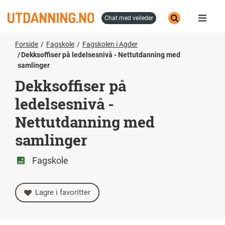
Hopp
til
chat med veileder
hovedinnhold
Forside
Fagskole
Fagskolen i Agder
Dekksoffiser på ledelsesnivå - Nettutdanning med
samlinger
Dekksoffiser på
ledelsesnivå -
Nettutdanning med
samlinger
Fagskole
Lagre i favoritter