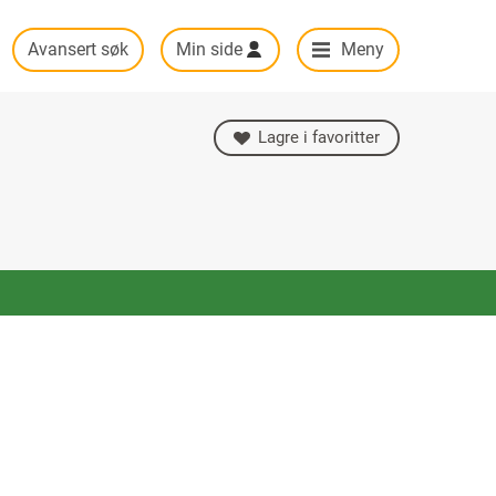
Avansert søk
Min side
Meny
Lagre i favoritter