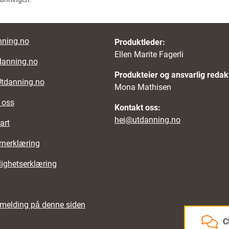
nks
ning.no
Produktleder:
Ellen Marite Fagerli
danning.no
Produkteier og ansvarlig redak
Utdanning.no
Mona Mathisen
 oss
Kontakt oss:
hei@utdanning.no
art
rnerklæring
lighetserklæring
emelding på denne siden
C