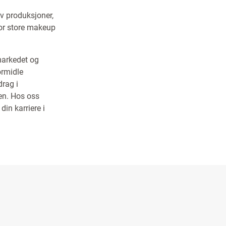
tv produksjoner,
 for store makeup
 markedet og
ormidle
drag i
men. Hos oss
din karriere i