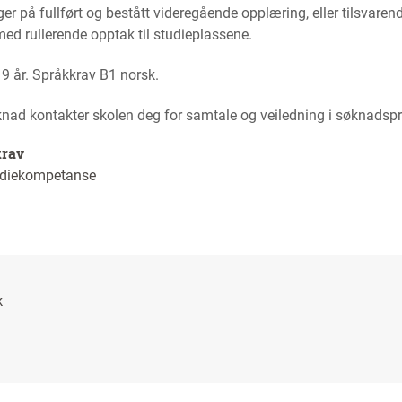
r på fullført og bestått videregående opplæring, eller tilsvaren
ed rullerende opptak til studieplassene.
9 år. Språkkrav B1 norsk.
knad kontakter skolen deg for samtale og veiledning i søknads
krav
tudiekompetanse
k