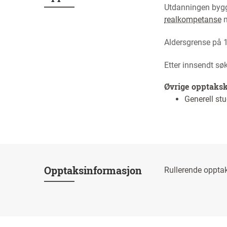
Utdanningen bygge
realkompetanse
m
Aldersgrense på 1
Etter innsendt sø
Øvrige opptaks
Generell s
Opptaksinformasjon
Rullerende oppta