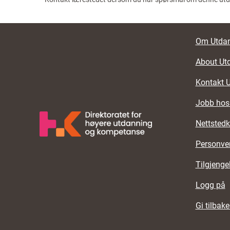
Footer li
Om Utdan
About Ut
Kontakt 
Jobb hos
Nettstedk
Personve
Tilgjenge
Logg på
Gi tilbak