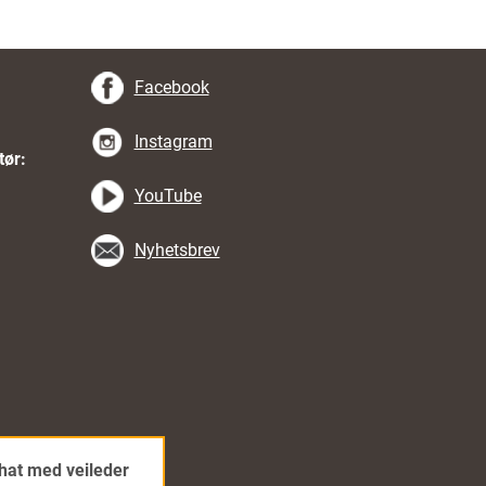
Facebook
Instagram
tør:
YouTube
Nyhetsbrev
hat med veileder