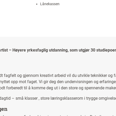
Lånekassen
tist – Høyere yrkesfaglig utdanning, som utgjør 30 studiepoen
dt fagfelt og gjennom kreativt arbeid vil du utvikle teknikker og
knyttet opp mot faget. Vi gir deg den undervisningen og erfaringe
odt forberedt til å komme deg ut i den store og spennende mak
dagtid – små klasser , store læringsklasserom i trygge omgivelse
gen