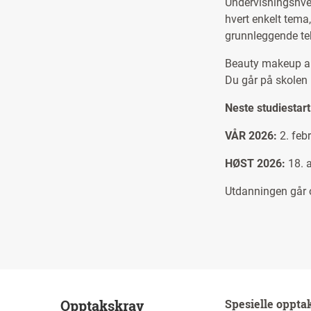
Undervisningshver
hvert enkelt tema,
grunnleggende tek
Beauty makeup ar
Du går på skolen 
Neste studiestart
VÅR 2026:
2. febr
HØST 2026:
18. a
Utdanningen
går 
Opptakskrav
Spesielle oppta