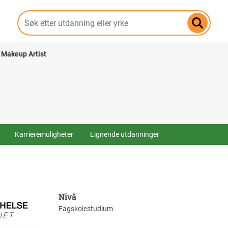
Hopp
til
hovedinnhold
 Makeup Artist
Karrieremuligheter
Lignende utdanninger
Nivå
Fagskolestudium