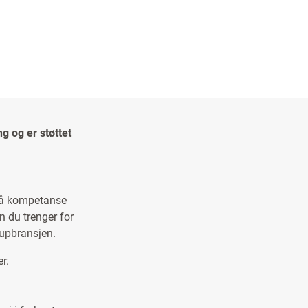
g og er støttet
 få kompetanse
n du trenger for
eupbransjen.
r.