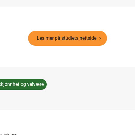
Les mer på studiets nettside
skjønnhet og velvære
danningen.