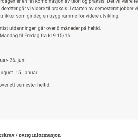
dagen er en fin kombinasjon av teori og praksis. Det vil være teo
 deretter går vi videre til praksis. I starten av semesteret jobber 
nikker som gir deg en trygg ramme for videre utvikling.
tist utdanningen går over 6 måneder på heltid.
Mandag til Fredag fra kl 9-15/16
uar- 26. juni
ugust- 15. januar
over ett semester heltid.
kskrav / øvrig informasjon