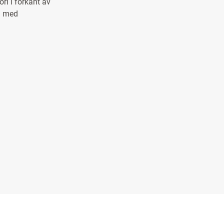
ri i forkant av
vi med