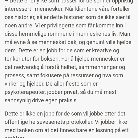
– Dette er et yrke som passer for de som er oppriktig
interessert i mennesker. Når klientene våre forteller
oss historier, så er dette historier som de ikke sier til
noen andre. Vi er privilegerte som får komme inn i
disse hemmelige rommene i menneskenes liv. Man
må evne å se mennesket bak, og genuint ville hjelpe
dem. Dette er en jobb for de som er kreative og
tenker utenfor boksen. For å hjelpe mennesker er
det nødvendig å forstå helhet, sammenhenger og
prosess, samt fokusere på ressurser og hva som
virker og hjelper. De aller fleste som er
psykoterapeuter, jobber privat, så du må mest
sannsynlig drive egen praksis.
Dette er ikke en jobb for de som vil jobbe etter det
offentlige helsevesenets protokoller. Vi jobber ikke
med tanken om at det finnes bare én løsning på ett