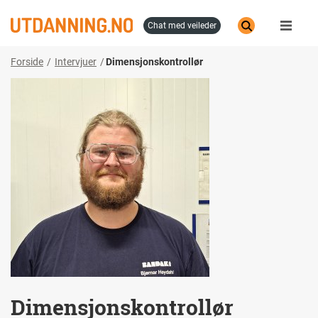
Hopp
til
chat med veileder
hovedinnhold
Forside
Intervjuer
Dimensjonskontrollør
Dimensjonskontrollør