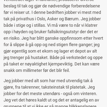
beslag til tak og gjør de nødvendige forberedelsene
før vi reiser ut. I denne bedriften jobber vi mest med
tak på privathus i Oslo, Asker og Bærum. Jeg jobber
både i stige og i stillas. Vi må være to når vi klatrer
opp i høyden og bruker fallsikringsutstyr der det er
en risiko. Jeg har blitt ganske oppfinnsom etter hvert
for å slippe å gå opp og ned stigen flere ganger; jeg
gjør egentlig som et ekorn og lager et depot av alt
jeg trenger på hustaket. Både på verkstedet og oppe
på taket er nøyaktighet kjempeviktig. Det kan være
snakk om millimeter før det blir feil.
Jeg jobber med alt som har med utvendig tak å
gjøre, fra takrenner, taksteinstak til platetak. Jeg
jobber for det meste utendørs - også om vinteren.
Jeg vet det høres kaldt ut og det er antagelig en av
grunnene til at vi ikke er så mange blikkenslagere.