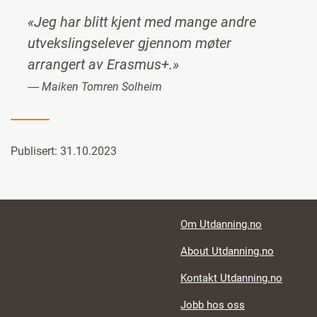
«Jeg har blitt kjent med mange andre
utvekslingselever gjennom møter
arrangert av Erasmus+.»
― Maiken Tomren Solheim
Publisert: 31.10.2023
Footer links
Om Utdanning.no
About Utdanning.no
Kontakt Utdanning.no
Jobb hos oss