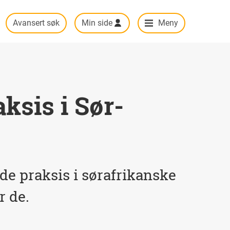
Avansert søk
Min side
Meny
ksis i Sør-
e praksis i sørafrikanske
r de.