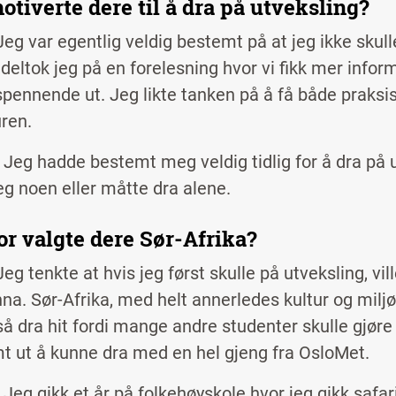
tiverte dere til å dra på utveksling?
eg var egentlig veldig bestemt på at jeg ikke skulle
deltok jeg på en forelesning hvor vi fikk mer infor
spennende ut. Jeg likte tanken på å få både praksis 
uren.
 Jeg hadde bestemt meg veldig tidlig for å dra på u
 noen eller måtte dra alene.
or valgte dere Sør-Afrika?
eg tenkte at hvis jeg først skulle på utveksling, vill
na. Sør-Afrika, med helt annerledes kultur og miljø,
så dra hit fordi mange andre studenter skulle gjøre
 ut å kunne dra med en hel gjeng fra OsloMet.
 Jeg gikk et år på folkehøyskole hvor jeg gikk safar