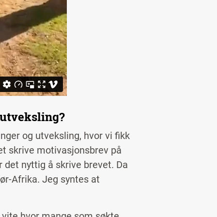
 utveksling?
nger og utveksling, hvor vi fikk
et skrive motivasjonsbrev på
det nyttig å skrive brevet. Da
 Sør-Afrika. Jeg syntes at
g vite hvor mange som søkte