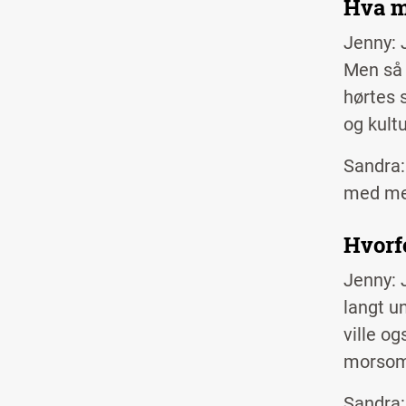
Hva mo
Jenny: J
Men så 
hørtes 
og kult
Sandra:
med meg
Hvorf
Jenny: J
langt un
ville og
morsomt
Sandra: