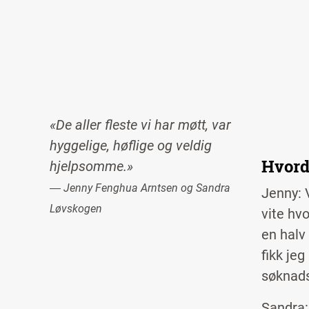
«De aller fleste vi har møtt, var
hyggelige, høflige og veldig
Hvord
hjelpsomme.»
― Jenny Fenghua Arntsen og Sandra
Jenny: V
Løvskogen
vite hv
en halv
fikk jeg
søknads
Sandra: