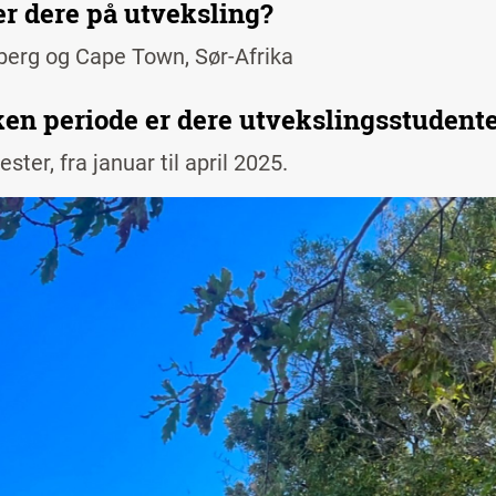
er dere på utveksling?
erg og Cape Town, Sør-Afrika
lken periode er dere utvekslingsstudent
ster, fra januar til april 2025.