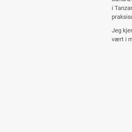
i Tanzan
praksisu
Jeg kje
vært i 