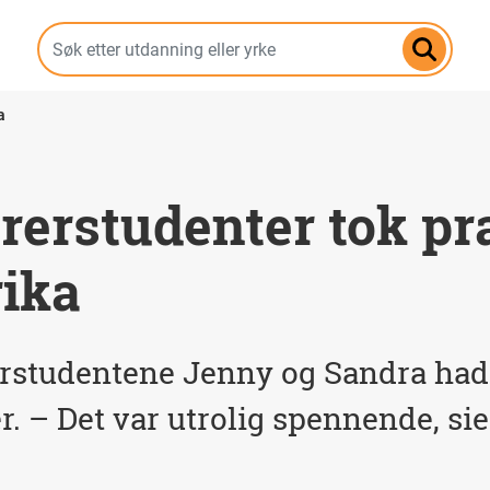
Hopp
til
hovedinnhold
a
erstudenter tok pra
rika
rstudentene Jenny og Sandra hadd
r. – Det var utrolig spennende, sie