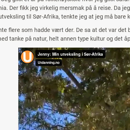
ia. Der fikk jeg virkelig mersmak på å reise. Da je
tveksling til Sør-Afrika, tenkte jeg at jeg må bare 
nte flere som hadde vært der. De sa at det var det
med tanke på natur, helt annen type kultur og det å
Remote
video
URL