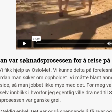
an var søknadsprosessen for å reise på
i fikk hjelp av OsloMet. Vi kunne delta på forelesni
ordan man søker om oppholdet. Vi måtte blant ann
 side, så man jobbet ikke mye med det. For meg var 
 selv innblikk i hvorfor jeg egentlig ville dra ned til
prosessen var ganske grei.
 Veldig enkel. Det var også spennende å få svar o