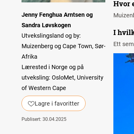
Hvor 
Jenny Fenghua Arntsen og
Muizenb
Sandra Løvskogen
I hvi
Utvekslingsland og by:
Ett seme
Muizenberg og Cape Town, Sør-
Afrika
Lærested i Norge og på
utveksling: OsloMet, University
of Western Cape
Lagre i favoritter
Publisert: 30.04.2025