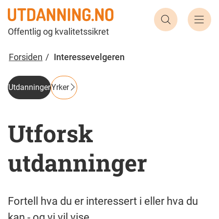
Søk etter 
Offentlig og kvalitetssikret
Forsiden
Interessevelgeren
Utdanninger
Yrker
Utforsk
utdanninger
Fortell hva du er interessert i eller hva du
kan - og vi vil vise