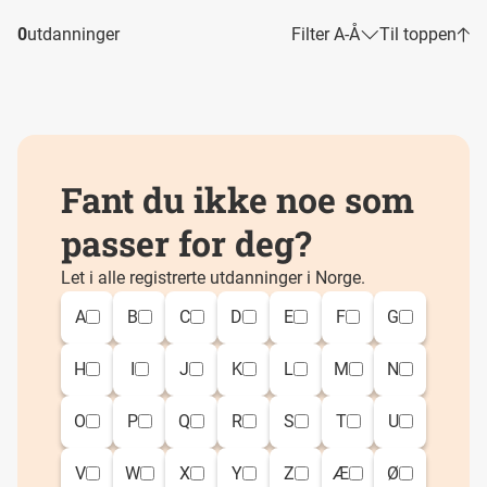
0
utdanninger
Filter A-Å
Til toppen
Fant du ikke noe som
passer for deg?
Let i alle registrerte utdanninger i Norge.
A
B
C
D
E
F
G
H
I
J
K
L
M
N
O
P
Q
R
S
T
U
V
W
X
Y
Z
Æ
Ø