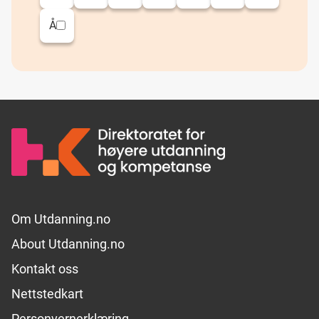
Å
Footer links
Om Utdanning.no
About Utdanning.no
Kontakt oss
Nettstedkart
Personvernerklæring