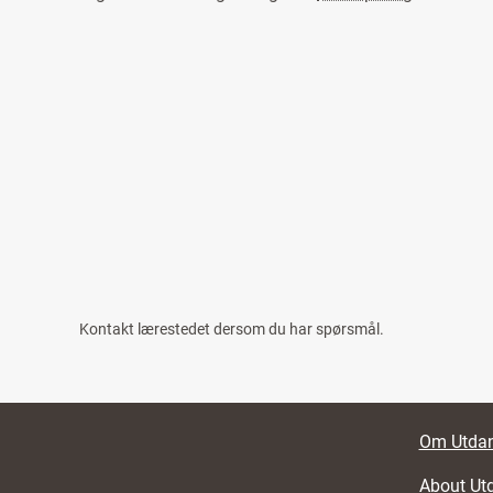
Kontakt lærestedet dersom du har spørsmål.
Foote
Om Utdan
About Ut