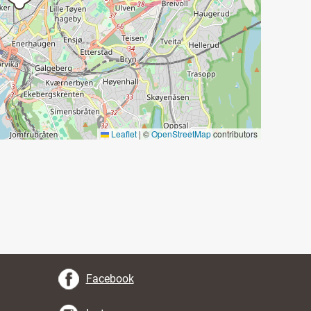
Leaflet
|
©
OpenStreetMap
contributors
Facebook