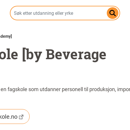
Hopp
til
hovedinnhold
ademy]
ole [by Beverage
 fagskole som utdanner personell til produksjon, import,
kole.no