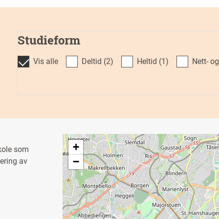
Studieform
Vis alle
deltid
(2)
heltid
(1)
Nett- 
+
kole som
−
vering av