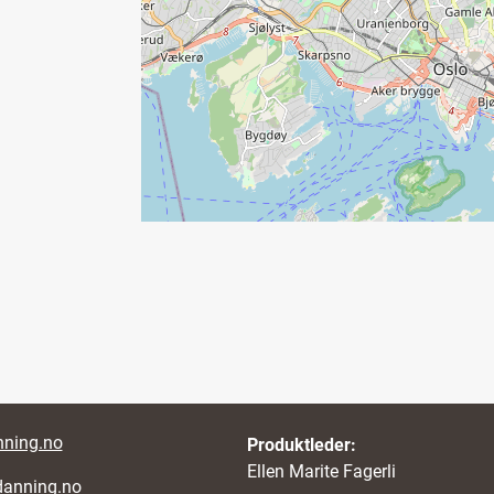
r links
ning.no
Produktleder:
Ellen Marite Fagerli
danning.no