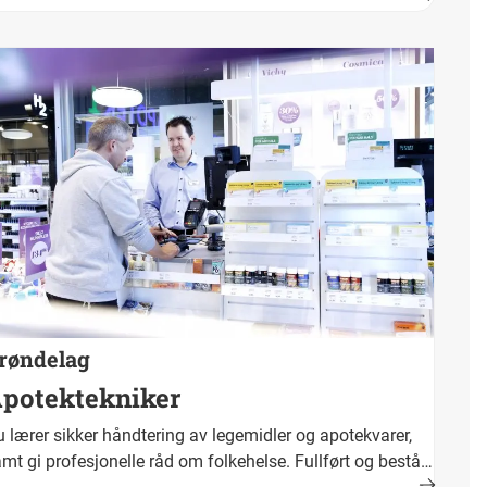
rt og bestått opplæring fører fram til fagbrev.
kestittel er ambulansearbeider.
røndelag
potektekniker
 lærer sikker håndtering av legemidler og apotekvarer,
mt gi profesjonelle råd om folkehelse. Fullført og bestått