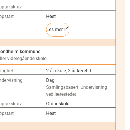
pptakskrav
ppstart
Høst
Les mer
rondheim kommune
ller videregående skole
arighet
2 år skole, 2 år læretid
ndervisning
Dag
Samlingsbasert, Undervisning
ved lærestedet
pptakskrav
Grunnskole
ppstart
Høst