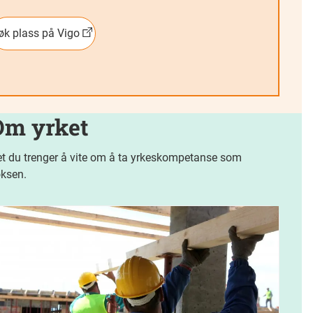
øk plass på Vigo
Om yrket
t du trenger å vite om å ta yrkeskompetanse som
ksen.