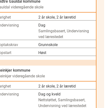
idtre Gauldal kommune
auldal videregående skole
arighet
2 år skole, 2 år læretid
ndervisning
Dag
Samlingsbasert, Undervisning
ved lærestedet
pptakskrav
Grunnskole
ppstart
Høst
teinkjer kommune
teinkjer videregående skole
arighet
2 år skole, 2 år læretid
ndervisning
Dag og kveld
Nettstøttet, Samlingsbasert,
Undervisning ved lærestedet