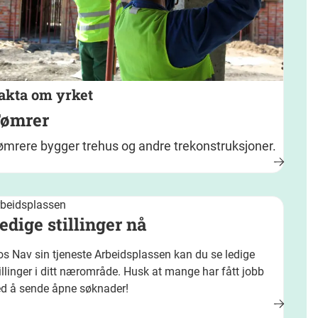
akta om yrket
ømrer
ømrere bygger trehus og andre trekonstruksjoner.
rbeidsplassen
edige stillinger nå
s Nav sin tjeneste Arbeidsplassen kan du se ledige
illinger i ditt nærområde. Husk at mange har fått jobb
ed å sende åpne søknader!