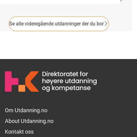
plæring fører fram til yrkeskompetanse. Yrkestittel er
otektekniker.
Se alle videregående utdanninger der du bor
Footer links
Om Utdanning.no
About Utdanning.no
Kontakt oss