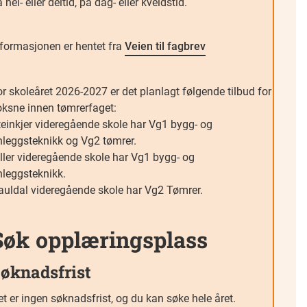
 hel- eller deltid, på dag- eller kveldstid.
nformasjonen er hentet fra
Veien til fagbrev
r skoleåret 2026-2027 er det planlagt følgende tilbud for
oksne innen tømrerfaget:
teinkjer videregående skole har Vg1 bygg- og
nleggsteknikk og Vg2 tømrer.
iller videregående skole har Vg1 bygg- og
nleggsteknikk.
auldal videregående skole har Vg2 Tømrer.
Søk opplæringsplass
øknadsfrist
t er ingen søknadsfrist, og du kan søke hele året.