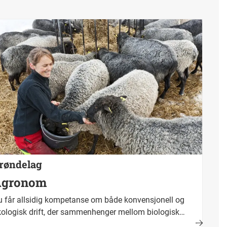
røndelag
Agronom
 får allsidig kompetanse om både konvensjonell og
ologisk drift, der sammenhenger mellom biologisk
oduksjon, naturens tålegrenser og menneskelig aktivitet