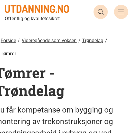
Tømrer | Utdanning.no
Søk etter ut
Offentlig og kvalitetssikret
Forside
Videregående som voksen
Trøndelag
Tømrer
Tømrer
-
Trøndelag
u får kompetanse om bygging og
ontering av trekonstruksjoner og