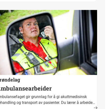
ralt. Fullført og bestått opplæring fører fram til
keskompetanse. Yrkestittel er agronom.
røndelag
mbulansearbeider
bulansefaget gir grunnlag for å gi akuttmedisinsk
handling og transport av pasienter. Du lærer å arbeide
der tidspress og under vanskelige og fysisk krevende