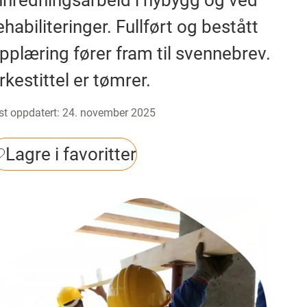
nnredningsarbeid i nybygg og ved
ehabiliteringer. Fullført og bestått
pplæring fører fram til svennebrev.
rkestittel er tømrer.
st oppdatert
:
24. november 2025
Lagre i favoritter