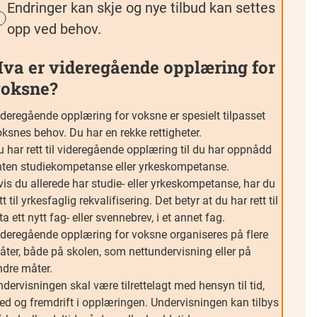
Endringer kan skje og nye tilbud kan settes
opp ved behov.
va er videregående opplæring for
oksne?
ideregående opplæring for voksne er spesielt tilpasset
ksnes behov. Du har en rekke rettigheter.
 har rett til videregående opplæring til du har oppnådd
nten studiekompetanse eller yrkeskompetanse.
is du allerede har studie- eller yrkeskompetanse, har du
tt til yrkesfaglig rekvalifisering. Det betyr at du har rett til
ta ett nytt fag- eller svennebrev, i et annet fag.
ideregående opplæring for voksne organiseres på flere
åter, både på skolen, som nettundervisning eller på
ndre måter.
dervisningen skal være tilrettelagt med hensyn til tid,
ted og fremdrift i opplæringen. Undervisningen kan tilbys