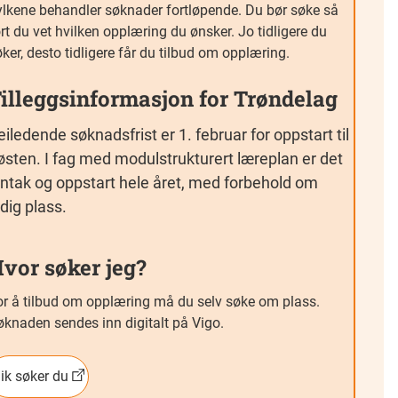
ylkene behandler søknader fortløpende. Du bør søke så
rt du vet hvilken opplæring du ønsker. Jo tidligere du
ker, desto tidligere får du tilbud om opplæring.
illeggsinformasjon for Trøndelag
eiledende søknadsfrist er 1. februar for oppstart til
østen. I fag med modulstrukturert læreplan er det
nntak og oppstart hele året, med forbehold om
edig plass.
vor søker jeg?
or å tilbud om opplæring må du selv søke om plass.
øknaden sendes inn digitalt på Vigo.
lik søker du