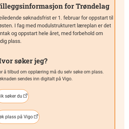
illeggsinformasjon for Trøndelag
eiledende søknadsfrist er 1. februar for oppstart til
østen. I fag med modulstrukturert læreplan er det
nntak og oppstart hele året, med forbehold om
edig plass.
vor søker jeg?
or å tilbud om opplæring må du selv søke om plass.
øknaden sendes inn digitalt på Vigo.
lik søker du
øk plass på Vigo