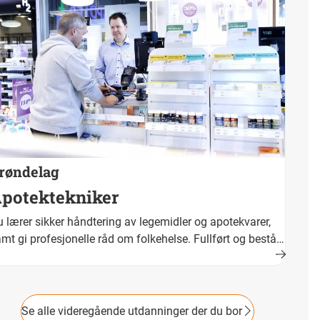
røndelag
potektekniker
 lærer sikker håndtering av legemidler og apotekvarer,
mt gi profesjonelle råd om folkehelse. Fullført og bestått
plæring fører fram til yrkeskompetanse. Yrkestittel er
otektekniker.
Se alle videregående utdanninger der du bor