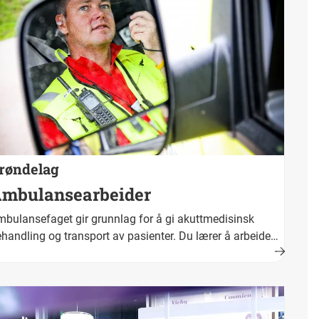
røndelag
mbulansearbeider
bulansefaget gir grunnlag for å gi akuttmedisinsk
handling og transport av pasienter. Du lærer å arbeide
der tidspress og under vanskelige og fysisk krevende
rt og bestått opplæring fører fram til fagbrev.
kestittel er ambulansearbeider.