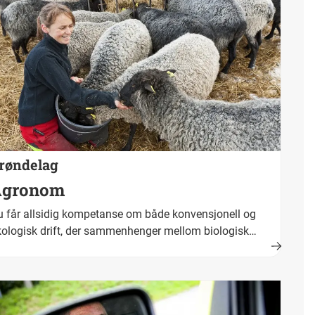
røndelag
Agronom
 får allsidig kompetanse om både konvensjonell og
ologisk drift, der sammenhenger mellom biologisk
oduksjon, naturens tålegrenser og menneskelig aktivitet
ralt. Fullført og bestått opplæring fører fram til
keskompetanse. Yrkestittel er agronom.