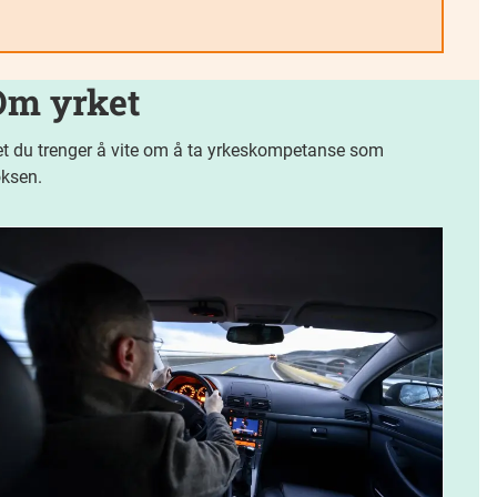
Om yrket
t du trenger å vite om å ta yrkeskompetanse som
ksen.