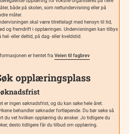
ideregående opplæring for voksne organiseres på flere
åter, både på skolen, som nettundervisning eller på
ndre måter.
dervisningen skal være tilrettelagt med hensyn til tid,
ted og fremdrift i opplæringen. Undervisningen kan tilbys
 hel- eller deltid, på dag- eller kveldstid.
nformasjonen er hentet fra
Veien til fagbrev
Søk opplæringsplass
øknadsfrist
t er ingen søknadsfrist, og du kan søke hele året.
ylkene behandler søknader fortløpende. Du bør søke så
rt du vet hvilken opplæring du ønsker. Jo tidligere du
ker, desto tidligere får du tilbud om opplæring.