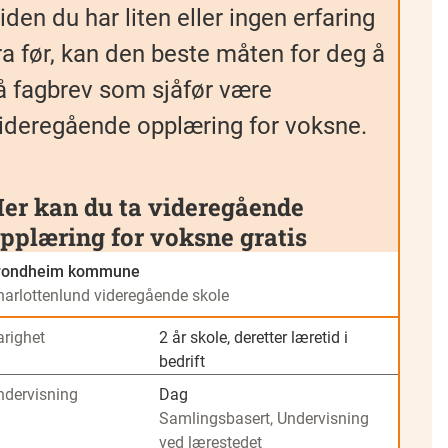
iden du har liten eller ingen erfaring
ra før, kan den beste måten for deg å
å fagbrev som sjåfør være
ideregående opplæring for voksne.
er kan du ta videregående
pplæring for voksne gratis
rondheim kommune
harlottenlund videregående skole
arighet
2 år skole, deretter læretid i
bedrift
ndervisning
Dag
Samlingsbasert, Undervisning
ved lærestedet