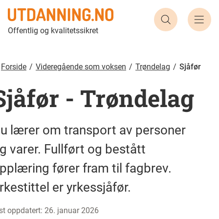
Sjåfør | Utdanning.no
Søk etter ut
Offentlig og kvalitetssikret
Forside
Videregående som voksen
Trøndelag
Sjåfør
Sjåfør
-
Trøndelag
u lærer om transport av personer
g varer. Fullført og bestått
pplæring fører fram til fagbrev.
rkestittel er yrkessjåfør.
st oppdatert
:
26. januar 2026