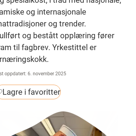
g spesialkost, i tråd med nasjonale,
amiske og internasjonale
attradisjoner og trender.
ullført og bestått opplæring fører
ram til fagbrev. Yrkestittel er
rnæringskokk.
st oppdatert
:
6. november 2025
Lagre i favoritter