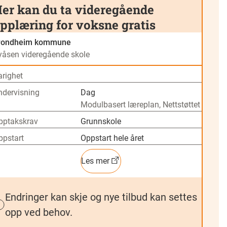
er kan du ta videregående
pplæring for voksne gratis
rondheim kommune
yåsen videregående skole
arighet
ndervisning
Dag
Modulbasert læreplan, Nettstøttet
pptakskrav
Grunnskole
ppstart
Oppstart hele året
Les mer
Endringer kan skje og nye tilbud kan settes
opp ved behov.