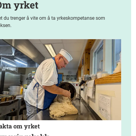
Om yrket
t du trenger å vite om å ta yrkeskompetanse som
ksen.
akta om yrket