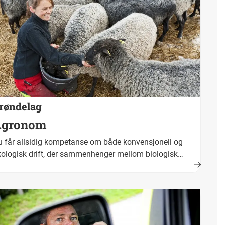
røndelag
Agronom
 får allsidig kompetanse om både konvensjonell og
ologisk drift, der sammenhenger mellom biologisk
oduksjon, naturens tålegrenser og menneskelig aktivitet
ralt. Fullført og bestått opplæring fører fram til
keskompetanse. Yrkestittel er agronom.