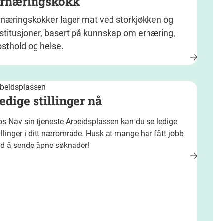
rnæringskokk
rnæringskokker lager mat ved storkjøkken og
nstitusjoner, basert på kunnskap om ernæring,
osthold og helse.
rbeidsplassen
edige stillinger nå
s Nav sin tjeneste Arbeidsplassen kan du se ledige
illinger i ditt nærområde. Husk at mange har fått jobb
ed å sende åpne søknader!