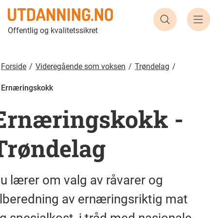
Ernæringskokk | Utdanning.no
Søk etter ut
Offentlig og kvalitetssikret
Forside
Videregående som voksen
Trøndelag
Ernæringskokk
Ernæringskokk
-
Trøndelag
u lærer om valg av råvarer og
ilberedning av ernæringsriktig mat