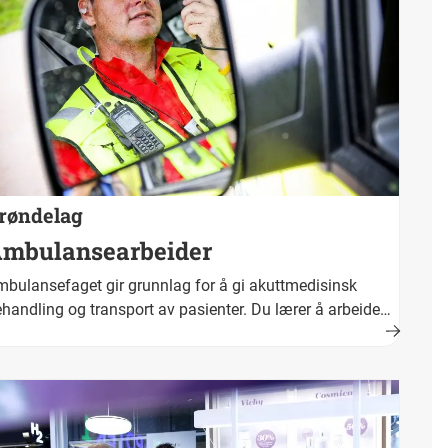
røndelag
mbulansearbeider
bulansefaget gir grunnlag for å gi akuttmedisinsk
handling og transport av pasienter. Du lærer å arbeide
der tidspress og under vanskelige og fysisk krevende
rt og bestått opplæring fører fram til fagbrev.
kestittel er ambulansearbeider.