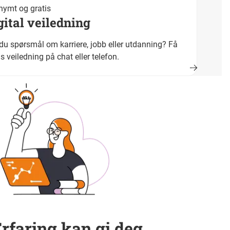
ymt og gratis
gital veiledning
du spørsmål om karriere, jobb eller utdanning? Få
is veiledning på chat eller telefon.
rfaring kan gi deg