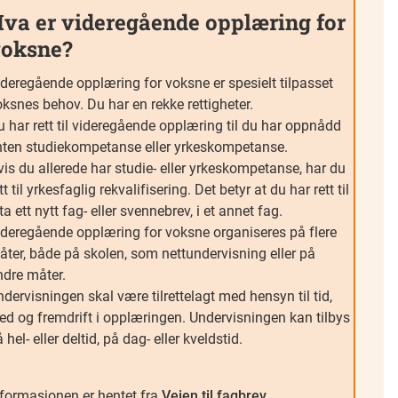
va er videregående opplæring for
oksne?
ideregående opplæring for voksne er spesielt tilpasset
ksnes behov. Du har en rekke rettigheter.
 har rett til videregående opplæring til du har oppnådd
nten studiekompetanse eller yrkeskompetanse.
is du allerede har studie- eller yrkeskompetanse, har du
tt til yrkesfaglig rekvalifisering. Det betyr at du har rett til
ta ett nytt fag- eller svennebrev, i et annet fag.
ideregående opplæring for voksne organiseres på flere
åter, både på skolen, som nettundervisning eller på
ndre måter.
dervisningen skal være tilrettelagt med hensyn til tid,
ted og fremdrift i opplæringen. Undervisningen kan tilbys
 hel- eller deltid, på dag- eller kveldstid.
nformasjonen er hentet fra
Veien til fagbrev