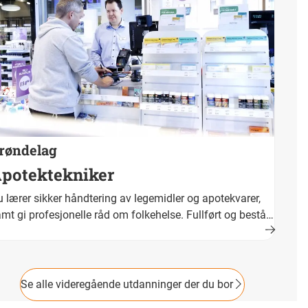
røndelag
potektekniker
 lærer sikker håndtering av legemidler og apotekvarer,
mt gi profesjonelle råd om folkehelse. Fullført og bestått
plæring fører fram til yrkeskompetanse. Yrkestittel er
otektekniker.
Se alle videregående utdanninger der du bor