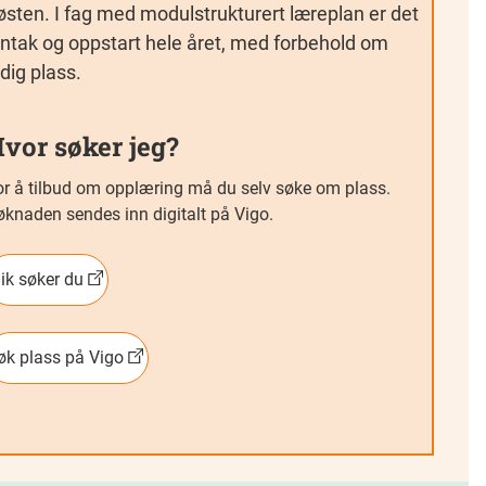
østen. I fag med modulstrukturert læreplan er det
nntak og oppstart hele året, med forbehold om
edig plass.
vor søker jeg?
or å tilbud om opplæring må du selv søke om plass.
øknaden sendes inn digitalt på Vigo.
lik søker du
øk plass på Vigo