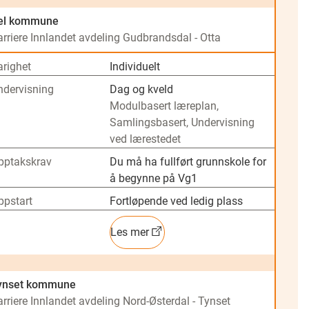
el kommune
arriere Innlandet avdeling Gudbrandsdal - Otta
arighet
Individuelt
ndervisning
Dag og kveld
Modulbasert læreplan,
Samlingsbasert, Undervisning
ved lærestedet
pptakskrav
Du må ha fullført grunnskole for
å begynne på Vg1
ppstart
Fortløpende ved ledig plass
Les mer
ynset kommune
rriere Innlandet avdeling Nord-Østerdal - Tynset