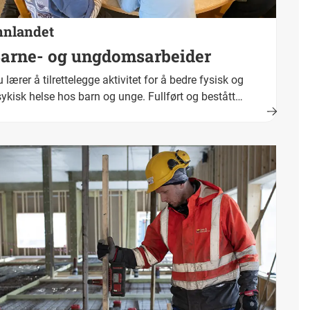
nnlandet
arne- og ungdomsarbeider
 lærer å tilrettelegge aktivitet for å bedre fysisk og
ykisk helse hos barn og unge. Fullført og bestått
plæring fører fram til fagbrev. Yrkestittel er barne- og
ngdomsarbeider.