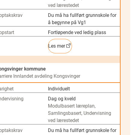
ved lærestedet
pptakskrav
Du må ha fullført grunnskole for
å begynne på Vg1
ppstart
Fortløpende ved ledig plass
Les mer
ongsvinger kommune
arriere Innlandet avdeling Kongsvinger
arighet
Individuelt
ndervisning
Dag og kveld
Modulbasert læreplan,
Samlingsbasert, Undervisning
ved lærestedet
pptakskrav
Du må ha fullført grunnskole for