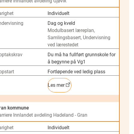
rriere Innlandet avdeling Gjøvik
arighet
Individuelt
ndervisning
Dag og kveld
Modulbasert læreplan,
Samlingsbasert, Undervisning
ved lærestedet
pptakskrav
Du må ha fullført grunnskole for
å begynne på Vg1
ppstart
Fortløpende ved ledig plass
Les mer
ran kommune
arriere Innlandet avdeling Hadeland - Gran
arighet
Individuelt