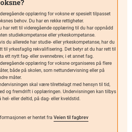
oksne?
ideregående opplæring for voksne er spesielt tilpasset
ksnes behov. Du har en rekke rettigheter.
 har rett til videregående opplæring til du har oppnådd
nten studiekompetanse eller yrkeskompetanse.
is du allerede har studie- eller yrkeskompetanse, har du
tt til yrkesfaglig rekvalifisering. Det betyr at du har rett til
ta ett nytt fag- eller svennebrev, i et annet fag.
ideregående opplæring for voksne organiseres på flere
åter, både på skolen, som nettundervisning eller på
ndre måter.
dervisningen skal være tilrettelagt med hensyn til tid,
ted og fremdrift i opplæringen. Undervisningen kan tilbys
 hel- eller deltid, på dag- eller kveldstid.
nformasjonen er hentet fra
Veien til fagbrev