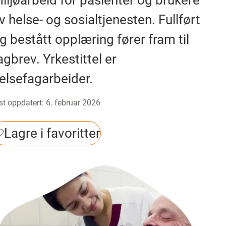
iljøarbeid for pasienter og brukere
v helse- og sosialtjenesten. Fullført
g bestått opplæring fører fram til
agbrev. Yrkestittel er
elsefagarbeider.
st oppdatert
:
6. februar 2026
Lagre i favoritter