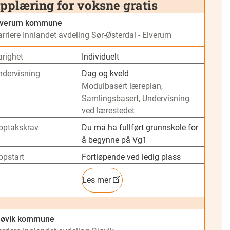
pplæring for voksne gratis
lverum kommune
rriere Innlandet avdeling Sør-Østerdal - Elverum
arighet
Individuelt
ndervisning
Dag og kveld
Modulbasert læreplan,
Samlingsbasert, Undervisning
ved lærestedet
pptakskrav
Du må ha fullført grunnskole for
å begynne på Vg1
ppstart
Fortløpende ved ledig plass
Les mer
jøvik kommune