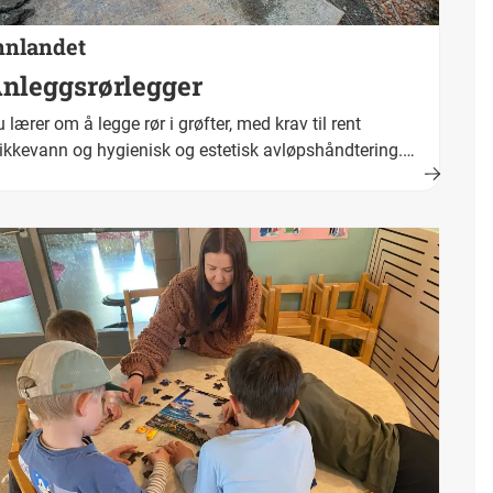
nnlandet
nleggsrørlegger
 lærer om å legge rør i grøfter, med krav til rent
ikkevann og hygienisk og estetisk avløpshåndtering.
>Fullført og bestått opplæring fører fram til fagbrev.
kestittel er anleggsrørlegger.</p>