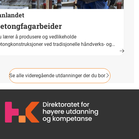
nnlandet
etongfagarbeider
 lærer å produsere og vedlikeholde
tongkonstruksjoner ved tradisjonelle håndverks- og
dustrielle metoder. Fullført og bestått opplæring fører
am til fagbrev. Yrkestittel er betongfagarbeider.
Se alle videregående utdanninger der du bor