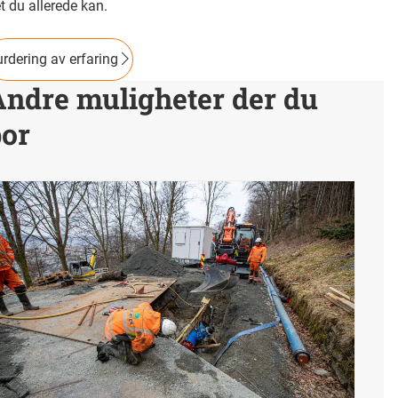
t du allerede kan.
rdering av erfaring
Andre muligheter der du
bor