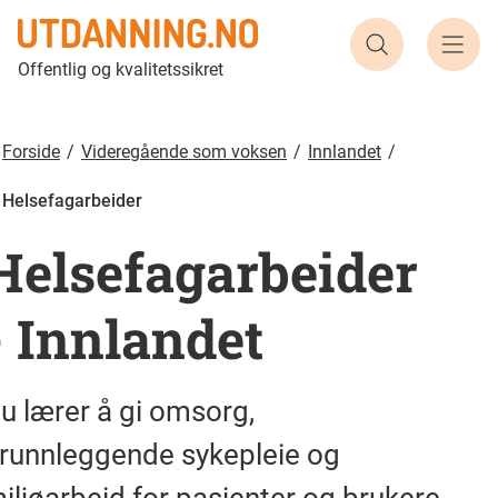
Helsefagarbeider | Utdanning.no
Søk etter ut
Offentlig og kvalitetssikret
Forside
Videregående som voksen
Innlandet
Helsefagarbeider
Helsefagarbeider
-
Innlandet
u lærer å gi omsorg,
runnleggende sykepleie og