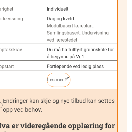
arighet
Individuelt
ndervisning
Dag og kveld
Modulbasert læreplan,
Samlingsbasert, Undervisning
ved lærestedet
pptakskrav
Du må ha fullført grunnskole for
å begynne på Vg1
ppstart
Fortløpende ved ledig plass
Les mer
Endringer kan skje og nye tilbud kan settes
opp ved behov.
va er videregående opplæring for