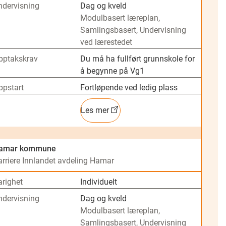
ndervisning
Dag og kveld
Modulbasert læreplan,
Samlingsbasert, Undervisning
ved lærestedet
pptakskrav
Du må ha fullført grunnskole for
å begynne på Vg1
ppstart
Fortløpende ved ledig plass
Les mer
amar kommune
arriere Innlandet avdeling Hamar
arighet
Individuelt
ndervisning
Dag og kveld
Modulbasert læreplan,
Samlingsbasert, Undervisning