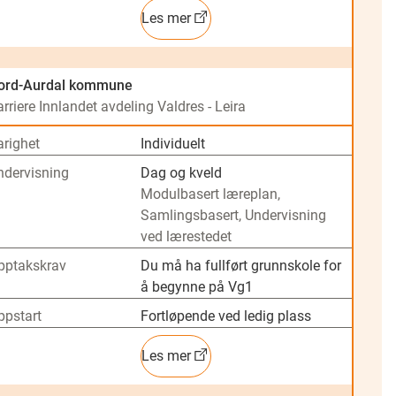
Les mer
ord-Aurdal kommune
rriere Innlandet avdeling Valdres - Leira
arighet
Individuelt
ndervisning
Dag og kveld
Modulbasert læreplan,
Samlingsbasert, Undervisning
ved lærestedet
pptakskrav
Du må ha fullført grunnskole for
å begynne på Vg1
ppstart
Fortløpende ved ledig plass
Les mer