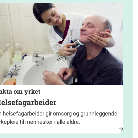
akta om yrket
elsefagarbeider
n helsefagarbeider gir omsorg og grunnleggende
kepleie til mennesker i alle aldre.