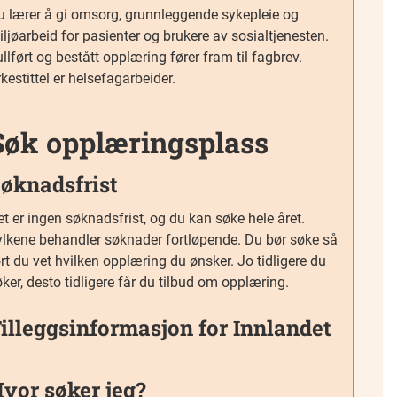
u lærer å gi omsorg, grunnleggende sykepleie og
ljøarbeid for pasienter og brukere av sosialtjenesten.
llført og bestått opplæring fører fram til fagbrev.
kestittel er helsefagarbeider.
Søk opplæringsplass
øknadsfrist
t er ingen søknadsfrist, og du kan søke hele året.
ylkene behandler søknader fortløpende. Du bør søke så
rt du vet hvilken opplæring du ønsker. Jo tidligere du
ker, desto tidligere får du tilbud om opplæring.
illeggsinformasjon for Innlandet
vor søker jeg?