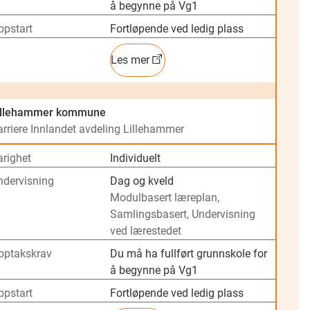
å begynne på Vg1
ppstart
Fortløpende ved ledig plass
Les mer
illehammer kommune
arriere Innlandet avdeling Lillehammer
arighet
Individuelt
ndervisning
Dag og kveld
Modulbasert læreplan,
Samlingsbasert, Undervisning
ved lærestedet
pptakskrav
Du må ha fullført grunnskole for
å begynne på Vg1
ppstart
Fortløpende ved ledig plass