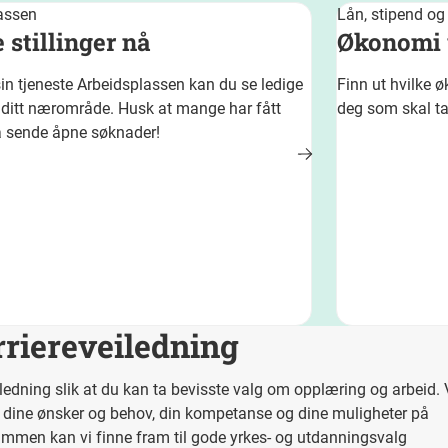
assen
Lån, stipend og
 stillinger nå
Økonomi 
in tjeneste Arbeidsplassen kan du se ledige
Finn ut hvilke 
 i ditt nærområde. Husk at mange har fått
deg som skal t
å sende åpne søknader!
rriereveiledning
eiledning slik at du kan ta bevisste valg om opplæring og arbeid. 
 dine ønsker og behov, din kompetanse og dine muligheter på
mmen kan vi finne fram til gode yrkes- og utdanningsvalg