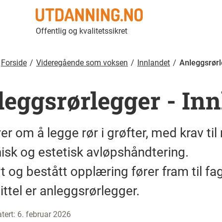
Anleggsrørlegger | Utdanning.no
Offentlig og kvalitetssikret
Forside
Videregående som voksen
Innlandet
Anleggsrør
leggsrørlegger
-
Inn
er om å legge rør i grøfter, med krav til
isk og estetisk avløpshåndtering.
rt og bestått opplæring fører fram til fa
ittel er anleggsrørlegger.
tert
:
6. februar 2026