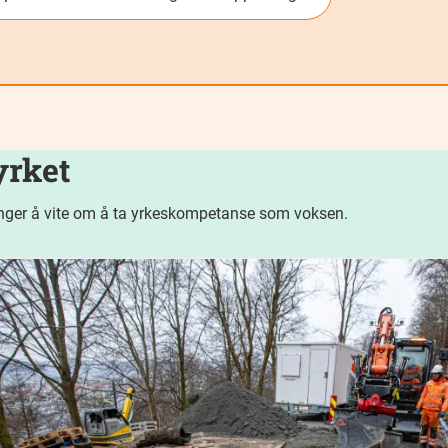
rket
enger å vite om å ta yrkeskompetanse som voksen.