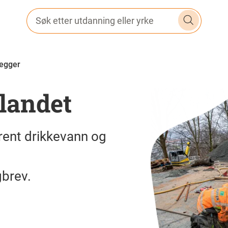
Søk etter utdanning eller yrke
legger
landet
 rent drikkevann og
gbrev.