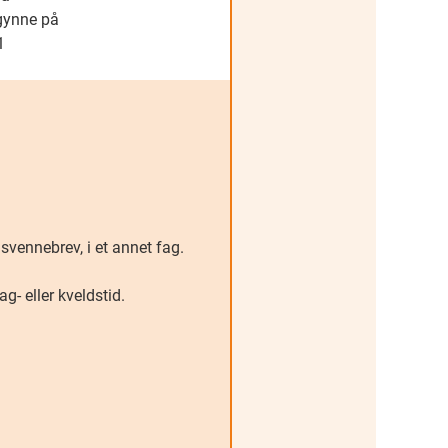
gynne på
1
r svennebrev, i et annet fag.
g- eller kveldstid.