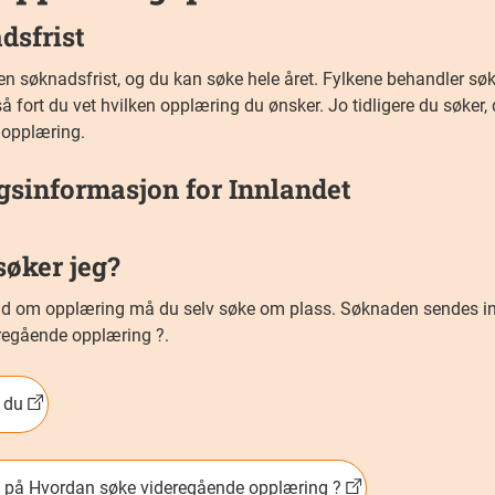
dsfrist
gen søknadsfrist, og du kan søke hele året. Fylkene behandler sø
å fort du vet hvilken opplæring du ønsker. Jo tidligere du søker, 
 opplæring.
ggsinformasjon for Innlandet
søker jeg?
bud om opplæring må du selv søke om plass. Søknaden sendes in
regående opplæring ?.
r du
 på Hvordan søke videregående opplæring ?