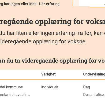
g har ingen eller inntil 1 år erfaring
regående opplæring for voks
du har liten eller ingen erfaring fra før, 
ideregående opplæring for voksne.
an du ta videregående opplæring for vo
Varighet
Undervisnin
rdal kommune
Individuelt
Dag
Karriere Innlandet avdeling Valdres - Leira
Desentraliser