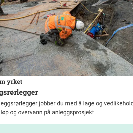
om yrket
gsrørlegger
eggsrørlegger jobber du med å lage og vedlikeholde
vløp og overvann på anleggsprosjekt.