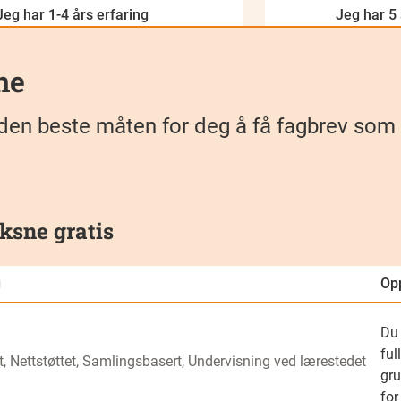
Jeg har 1-4 års erfaring
Jeg har 5 
ne
kan den beste måten for deg å få fagbrev so
ksne gratis
g
Op
Du
ful
t, Nettstøttet, Samlingsbasert, Undervisning ved lærestedet
gr
for