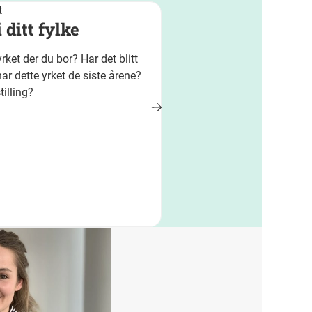
t
 ditt fylke
ket der du bor? Har det blitt
har dette yrket de siste årene?
illing?