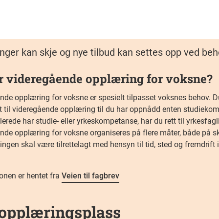
nger kan skje og nye tilbud kan settes opp ved beh
r videregående opplæring for voksne?
de opplæring for voksne er spesielt tilpasset voksnes behov. Du 
tt til videregående opplæring til du har oppnådd enten studiek
lerede har studie- eller yrkeskompetanse, har du rett til yrkesfaglig
nde opplæring for voksne organiseres på flere måter, både på sk
ngen skal være tilrettelagt med hensyn til tid, sted og fremdrift i
onen er hentet fra
Veien til fagbrev
opplæringsplass