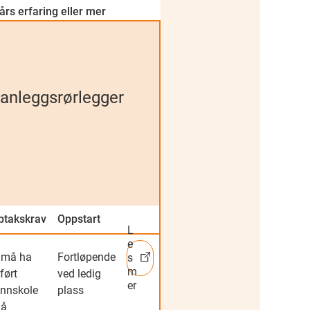
års erfaring eller mer
m anleggsrørlegger
ptakskrav
Oppstart
Mer informasjon
L
e
 må ha
Fortløpende
s
m
lført
ved ledig
er
unnskole
plass
 å