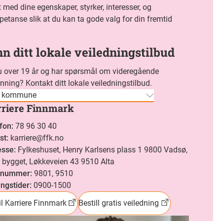
t med dine egenskaper, styrker, interesser, og
etanse slik at du kan ta gode valg for din fremtid
nn ditt lokale veiledningstilbud
u over 19 år og har spørsmål om videregående
nning? Kontakt ditt lokale veiledningstilbud.
g kommune
rriere Finnmark
fon
:
78 96 30 40
st
:
karriere@ffk.no
esse
:
Fylkeshuset, Henry Karlsens plass 1 9800 Vadsø,
bygget, Løkkeveien 43 9510 Alta
tnummer
:
9801, 9510
ngstider
:
0900-1500
il Karriere Finnmark
Bestill gratis veiledning