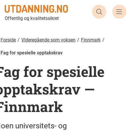
Søk etter ut
Offentlig og kvalitetssikret
Forside
Videregående som voksen
Finnmark
Fag for spesielle opptakskrav
Fag for spesielle
opptakskrav —
Finnmark
oen universitets- og