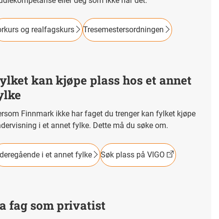
udiekompetanse eller deg som ikke har det.
rkurs og realfagskurs
Tresemestersordningen
ylket kan kjøpe plass hos et annet
ylke
rsom Finnmark ikke har faget du trenger kan fylket kjøpe
dervisning i et annet fylke. Dette må du søke om.
deregående i et annet fylke
Søk plass på VIGO
a fag som privatist