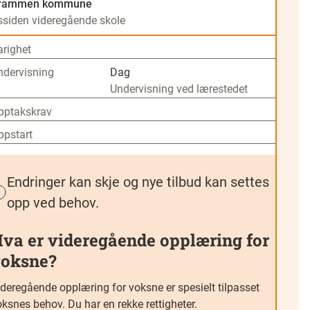
rammen kommune
ssiden videregående skole
arighet
ndervisning
Dag
Undervisning ved lærestedet
pptakskrav
ppstart
Endringer kan skje og nye tilbud kan settes
opp ved behov.
va er videregående opplæring for
oksne?
ideregående opplæring for voksne er spesielt tilpasset
ksnes behov. Du har en rekke rettigheter.