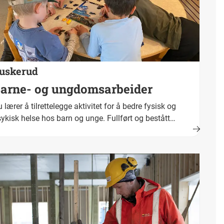
uskerud
arne- og ungdomsarbeider
 lærer å tilrettelegge aktivitet for å bedre fysisk og
ykisk helse hos barn og unge. Fullført og bestått
plæring fører fram til fagbrev. Yrkestittel er barne- og
ngdomsarbeider.