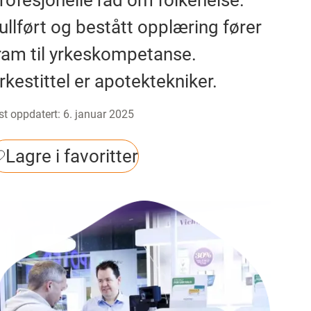
rofesjonelle råd om folkehelse.
ullført og bestått opplæring fører
ram til yrkeskompetanse.
rkestittel er apotektekniker.
st oppdatert
:
6. januar 2025
Lagre i favoritter