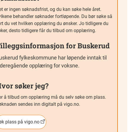
t er ingen søknadsfrist, og du kan søke hele året.
ylkene behandler søknader fortløpende. Du bør søke så
rt du vet hvilken opplæring du ønsker. Jo tidligere du
ker, desto tidligere får du tilbud om opplæring.
illeggsinformasjon for Buskerud
uskerud fylkeskommune har løpende inntak til
ideregående opplæring for voksne.
vor søker jeg?
or å tilbud om opplæring må du selv søke om plass.
øknaden sendes inn digitalt på vigo.no.
øk plass på vigo.no