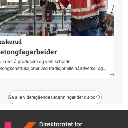
uskerud
etongfagarbeider
 lærer å produsere og vedlikeholde
tongkonstruksjoner ved tradisjonelle håndverks- og
dustrielle metoder. Fullført og bestått opplæring fører
am til fagbrev. Yrkestittel er betongfagarbeider.
Se alle videregående utdanninger der du bor