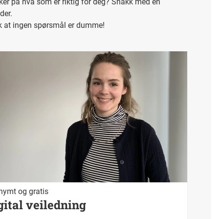
ker på hva som er riktig for deg? Snakk med en
der.
 at ingen spørsmål er dumme!
ymt og gratis
gital veiledning