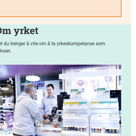
Om yrket
t du trenger å vite om å ta yrkeskompetanse som
ksen.