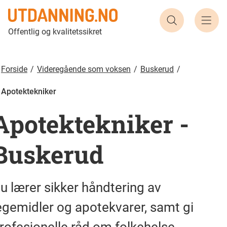
Apotektekniker | Utdanning.no
Søk etter ut
Offentlig og kvalitetssikret
Forside
Videregående som voksen
Buskerud
Apotektekniker
Apotektekniker
-
Buskerud
u lærer sikker håndtering av
egemidler og apotekvarer, samt gi