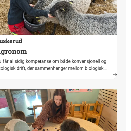
uskerud
Agronom
 får allsidig kompetanse om både konvensjonell og
ologisk drift, der sammenhenger mellom biologisk
oduksjon, naturens tålegrenser og menneskelig aktivitet
ralt. Fullført og bestått opplæring fører fram til
keskompetanse. Yrkestittel er agronom.