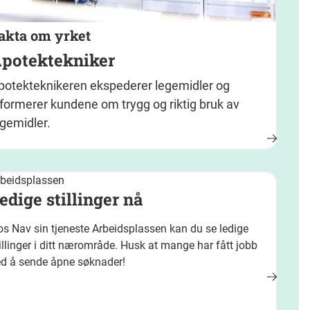
akta om yrket
potektekniker
potekteknikeren ekspederer legemidler og
nformerer kundene om trygg og riktig bruk av
egemidler.
rbeidsplassen
edige stillinger nå
s Nav sin tjeneste Arbeidsplassen kan du se ledige
illinger i ditt nærområde. Husk at mange har fått jobb
ed å sende åpne søknader!