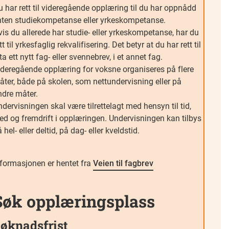
 har rett til videregående opplæring til du har oppnådd
nten studiekompetanse eller yrkeskompetanse.
is du allerede har studie- eller yrkeskompetanse, har du
tt til yrkesfaglig rekvalifisering. Det betyr at du har rett til
ta ett nytt fag- eller svennebrev, i et annet fag.
ideregående opplæring for voksne organiseres på flere
åter, både på skolen, som nettundervisning eller på
ndre måter.
dervisningen skal være tilrettelagt med hensyn til tid,
ted og fremdrift i opplæringen. Undervisningen kan tilbys
 hel- eller deltid, på dag- eller kveldstid.
nformasjonen er hentet fra
Veien til fagbrev
Søk opplæringsplass
øknadsfrist