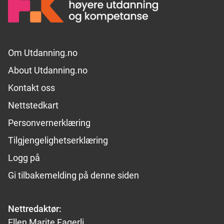
Footer links
Om Utdanning.no
About Utdanning.no
Kontakt oss
Nettstedkart
Personvernerklæring
Tilgjengelighetserklæring
Logg på
Gi tilbakemelding på denne siden
Nettredaktør:
Ellen Marite Fagerli