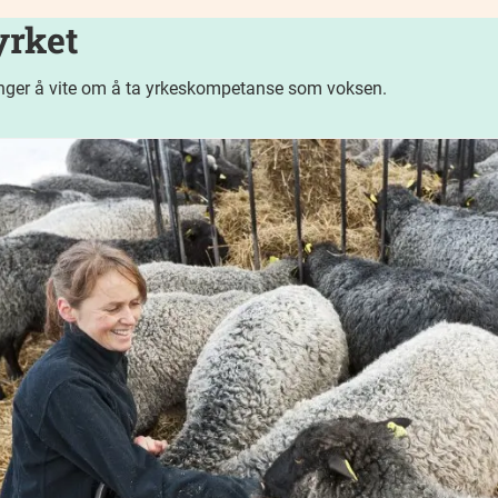
rket
enger å vite om å ta yrkeskompetanse som voksen.