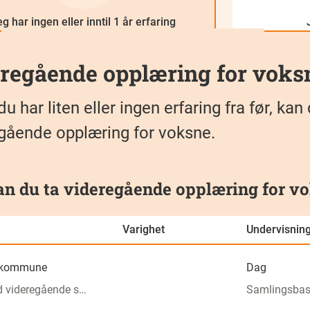
g har ingen eller inntil 1 år erfaring
regående opplæring for voks
du har liten eller ingen erfaring fra før,
gående opplæring for voksne.
an du ta videregående opplæring for vo
Varighet
Undervisnin
kommune
Dag
Buskerud videregående skole
Samlingsbase