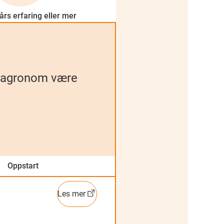
års erfaring eller mer
om agronom være
Oppstart
Mer informasjon
Les mer