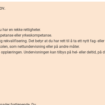
ov.
har en rekke rettigheter.
ompetanse eller yrkeskompetanse.
 rekvalifisering. Det betyr at du har rett til å ta ett nytt fag- elle
olen, som nettundervisning eller på andre måter.
 opplæringen. Undervisningen kan tilbys på hel- eller deltid, på da
knader fortløpende. Du