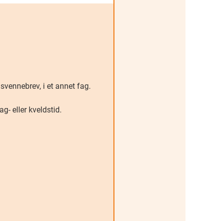
r svennebrev, i et annet fag.
g- eller kveldstid.