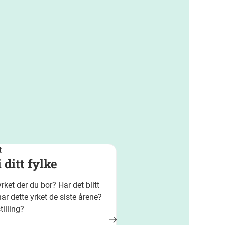
t
 ditt fylke
ket der du bor? Har det blitt
har dette yrket de siste årene?
illing?