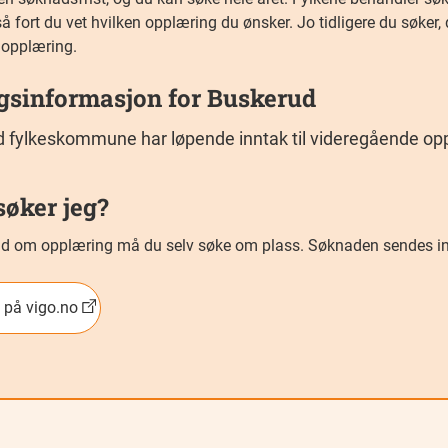
å fort du vet hvilken opplæring du ønsker. Jo tidligere du søker, 
 opplæring.
ggsinformasjon for Buskerud
 fylkeskommune har løpende inntak til videregående opp
søker jeg?
bud om opplæring må du selv søke om plass. Søknaden sendes inn
 på vigo.no