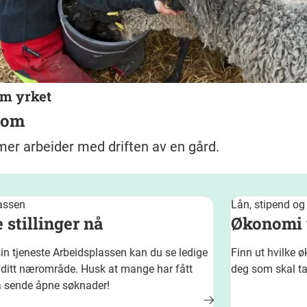
om yrket
nom
er arbeider med driften av en gård.
assen
Lån, stipend og
 stillinger nå
Økonomi 
in tjeneste Arbeidsplassen kan du se ledige
Finn ut hvilke 
 i ditt nærområde. Husk at mange har fått
deg som skal t
å sende åpne søknader!