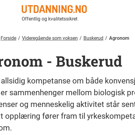
Agronom | Utdanning.no
Offentlig og kvalitetssikret
Forside
Videregående som voksen
Buskerud
Agronom
ronom
-
Buskerud
 allsidig kompetanse om både konvensj
, der sammenhenger mellom biologisk pr
enser og menneskelig aktivitet står sentr
t opplæring fører fram til yrkeskompeta
om.