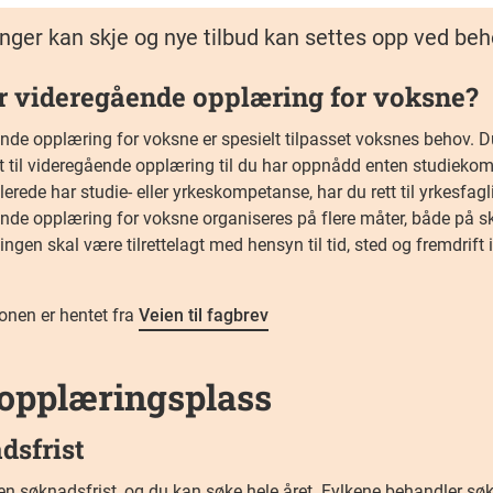
nger kan skje og nye tilbud kan settes opp ved beh
r videregående opplæring for voksne?
de opplæring for voksne er spesielt tilpasset voksnes behov. Du 
tt til videregående opplæring til du har oppnådd enten studiek
lerede har studie- eller yrkeskompetanse, har du rett til yrkesfaglig
nde opplæring for voksne organiseres på flere måter, både på sk
ngen skal være tilrettelagt med hensyn til tid, sted og fremdrift i
onen er hentet fra
Veien til fagbrev
opplæringsplass
dsfrist
gen søknadsfrist, og du kan søke hele året. Fylkene behandler sø