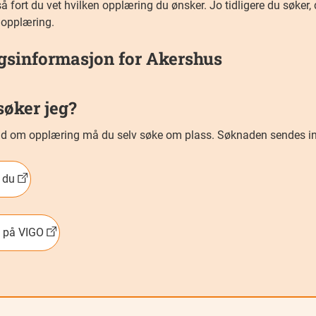
å fort du vet hvilken opplæring du ønsker. Jo tidligere du søker, 
 opplæring.
ggsinformasjon for Akershus
søker jeg?
bud om opplæring må du selv søke om plass. Søknaden sendes inn
r du
s på VIGO