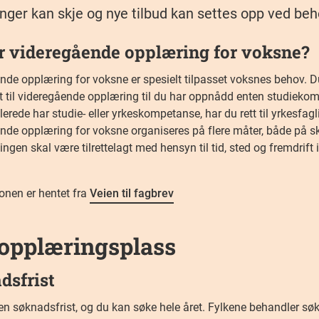
nger kan skje og nye tilbud kan settes opp ved beh
r videregående opplæring for voksne?
de opplæring for voksne er spesielt tilpasset voksnes behov. Du 
tt til videregående opplæring til du har oppnådd enten studiek
lerede har studie- eller yrkeskompetanse, har du rett til yrkesfaglig
nde opplæring for voksne organiseres på flere måter, både på sk
ngen skal være tilrettelagt med hensyn til tid, sted og fremdrift i
onen er hentet fra
Veien til fagbrev
opplæringsplass
dsfrist
gen søknadsfrist, og du kan søke hele året. Fylkene behandler sø