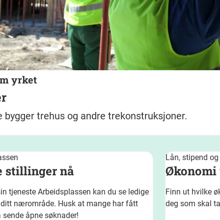
om yrket
r
 bygger trehus og andre trekonstruksjoner.
assen
Lån, stipend og
 stillinger nå
Økonomi 
in tjeneste Arbeidsplassen kan du se ledige
Finn ut hvilke 
 i ditt nærområde. Husk at mange har fått
deg som skal t
å sende åpne søknader!