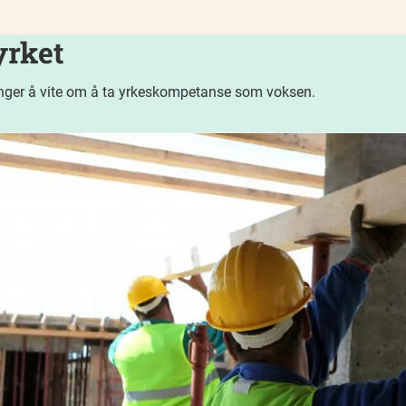
rket
enger å vite om å ta yrkeskompetanse som voksen.