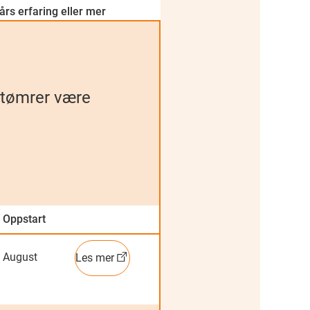
års erfaring eller mer
m tømrer være
Oppstart
Mer informasjon
August
Les mer