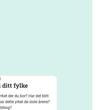
t
 ditt fylke
ket der du bor? Har det blitt
har dette yrket de siste årene?
illing?