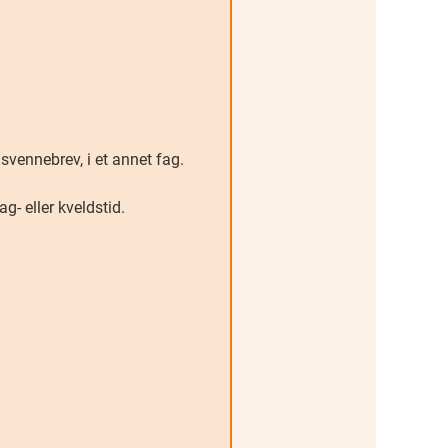
r svennebrev, i et annet fag.
g- eller kveldstid.