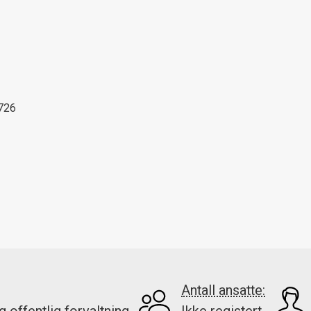
726
Antall ansatte: