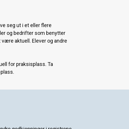
 seg ut i et eller flere
oler og bedrifter som benytter
t være aktuell. Elever og andre
ell for praksisplass. Ta
splass.
andre godkjenninger i registrene