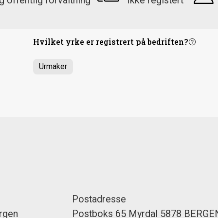
 offentlig forvaltning
Ikke registert
?
Hvilket yrke er registrert på bedriften?
Urmaker
Postadresse
rgen
Postboks 65 Myrdal 5878 BERGE