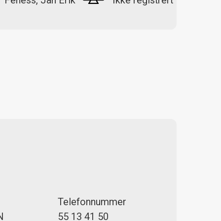
Feness, Jan Erik
Ikke registrert
Telefonnummer
N
55 13 41 50