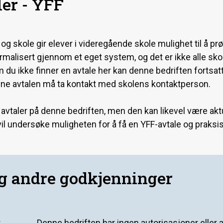
er - YFF
 skole gir elever i videregående skole mulighet til å prøve
formalisert gjennom et eget system, og det er ikke alle sk
m du ikke finner en avtale her kan denne bedriften fortsat
ne avtalen må ta kontakt med skolens kontaktperson.
 avtaler på denne bedriften, men den kan likevel være aktu
il undersøke muligheten for å få en YFF-avtale og praksi
og andre godkjenninger
r
Denne bedriften har ingen autorisasjoner eller 