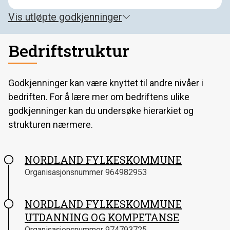
18
Vis
utløpte godkjenninger
Ingen løpende lærekontrakter
Bedriftstruktur
Godkjenninger kan være knyttet til andre nivåer i
bedriften. For å lære mer om bedriftens ulike
godkjenninger kan du undersøke hierarkiet og
strukturen nærmere.
NORDLAND FYLKESKOMMUNE
Organisasjonsnummer
964982953
NORDLAND FYLKESKOMMUNE
UTDANNING OG KOMPETANSE
Organisasjonsnummer
974793725