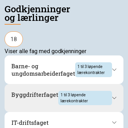
Godkjenninger
og lærlinger
18
Viser
alle fag
med godkjenninger
Barne- og
1 til 3
løpende
ungdomsarbeiderfaget
lærekontrakter
18
1 til 3
løpende lærekontrakter
Byggdrifterfaget
1 til 3
løpende
lærekontrakter
18
1 til 3
løpende lærekontrakter
IT-driftsfaget