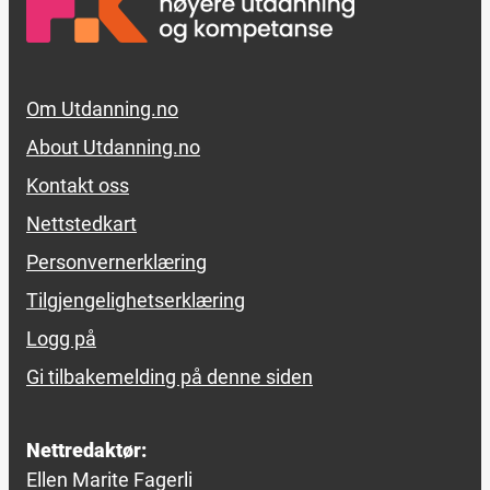
Footer links
Om Utdanning.no
About Utdanning.no
Kontakt oss
Nettstedkart
Personvernerklæring
Tilgjengelighetserklæring
Logg på
Gi tilbakemelding på denne siden
Nettredaktør:
Ellen Marite Fagerli