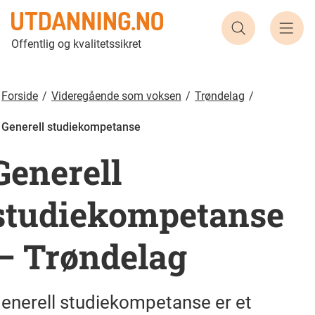
Søk etter ut
Offentlig og kvalitetssikret
Forside
Videregående som voksen
Trøndelag
Generell studiekompetanse
Generell
studiekompetanse
— Trøndelag
enerell studiekompetanse er et