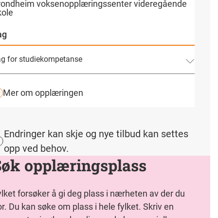
rondheim voksenopplæringssenter videregående
g ved en stedlig skole, ved Trøndelag nettskole, eller en
kole
mbinasjon av disse.
ag
g for studiekompetanse
pstart
Ikke bestemt
er om opplæringen
Undervisning ved lærestedet
Mer om opplæringen
dspunkt
Dag
is
Gratis
nen fag for studiekompetanse kan deltakere velge å ta
le fag på ett år, eller fordele over flere år. Det er mulig å ta
Endringer kan skje og nye tilbud kan settes
g ved en stedlig skole, ved Trøndelag nettskole, eller en
opp ved behov.
mbinasjon av disse.
Søk opplæringsplass
lket forsøker å gi deg plass i nærheten av der du
r. Du kan søke om plass i hele fylket. Skriv en