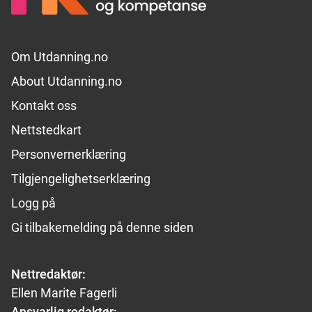
Footer links
Om Utdanning.no
About Utdanning.no
Kontakt oss
Nettstedkart
Personvernerklæring
Tilgjengelighetserklæring
Logg på
Gi tilbakemelding på denne siden
Nettredaktør:
Ellen Marite Fagerli
Ansvarlig redaktør: