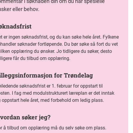
ommentar i søknaden din om du har spesielle
sker eller behov.
øknadsfrist
t er ingen søknadsfrist, og du kan søke hele året. Fylkene
handler søknader fortløpende. Du bør søke så fort du vet
ilken opplæring du ønsker. Jo tidligere du søker, desto
dligere får du tilbud om opplæring.
illeggsinformasjon for Trøndelag
iledende søknadsfrist er 1. februar for oppstart til
sten. I fag med modulstrukturert læreplan er det inntak
 oppstart hele året, med forbehold om ledig plass.
vordan søker jeg?
r å tilbud om opplæring må du selv søke om plass.