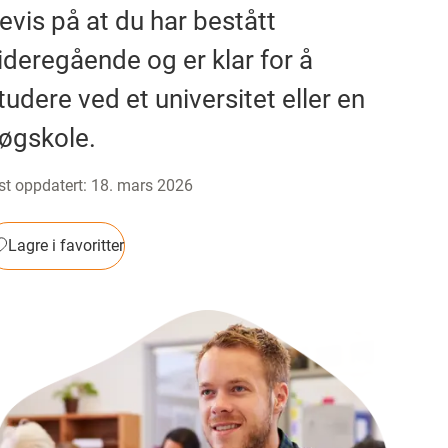
evis på at du har bestått
ideregående og er klar for å
tudere ved et universitet eller en
øgskole.
st oppdatert
:
18. mars 2026
Lagre i favoritter