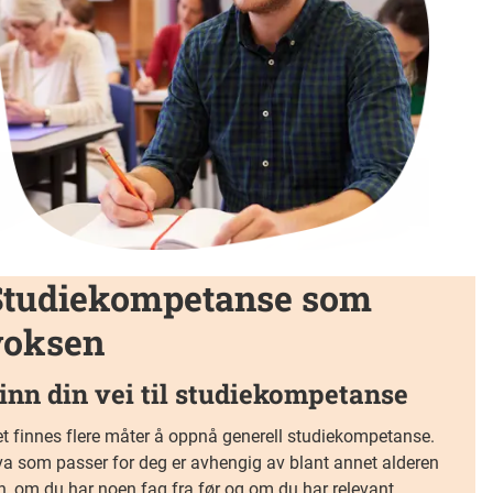
Studiekompetanse som
voksen
inn din vei til studiekompetanse
t finnes flere måter å oppnå generell studiekompetanse.
a som passer for deg er avhengig av blant annet alderen
n, om du har noen fag fra før og om du har relevant