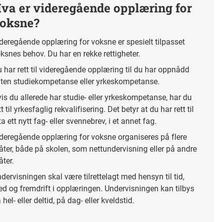
va er videregående opplæring for
oksne?
deregående opplæring for voksne er spesielt tilpasset
ksnes behov. Du har en rekke rettigheter.
 har rett til videregående opplæring til du har oppnådd
ten studiekompetanse eller yrkeskompetanse.
is du allerede har studie- eller yrkeskompetanse, har du
tt til yrkesfaglig rekvalifisering. Det betyr at du har rett til
ta ett nytt fag- eller svennebrev, i et annet fag.
deregående opplæring for voksne organiseres på flere
ter, både på skolen, som nettundervisning eller på andre
ter.
dervisningen skal være tilrettelagt med hensyn til tid,
ed og fremdrift i opplæringen. Undervisningen kan tilbys
 hel- eller deltid, på dag- eller kveldstid.