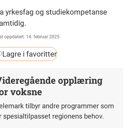
a yrkesfag og studiekompetanse
amtidig.
st oppdatert
:
14. februar 2025
Lagre i favoritter
Videregående opplæring
for voksne
elemark tilbyr andre programmer som
r spesialtilpasset regionens behov.