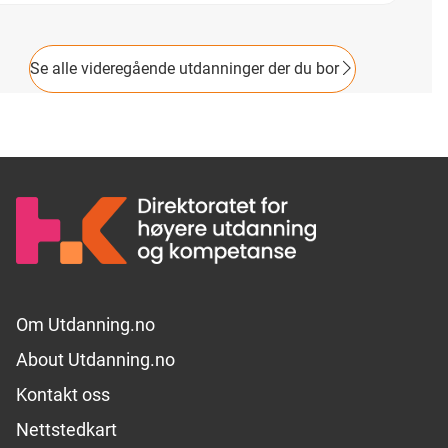
gbrev. Yrkestittel er helsefagarbeider.
Se alle videregående utdanninger der du bor
Footer links
Om Utdanning.no
About Utdanning.no
Kontakt oss
Nettstedkart