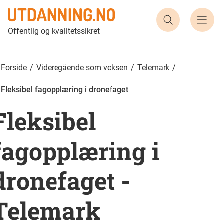
Søk etter ut
Offentlig og kvalitetssikret
Forside
Videregående som voksen
Telemark
Fleksibel fagopplæring i dronefaget
Fleksibel
fagopplæring i
dronefaget
-
Telemark