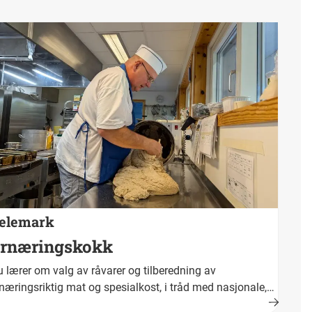
ngdomsarbeider.
elemark
rnæringskokk
 lærer om valg av råvarer og tilberedning av
næringsriktig mat og spesialkost, i tråd med nasjonale,
miske og internasjonale mattradisjoner og trender.