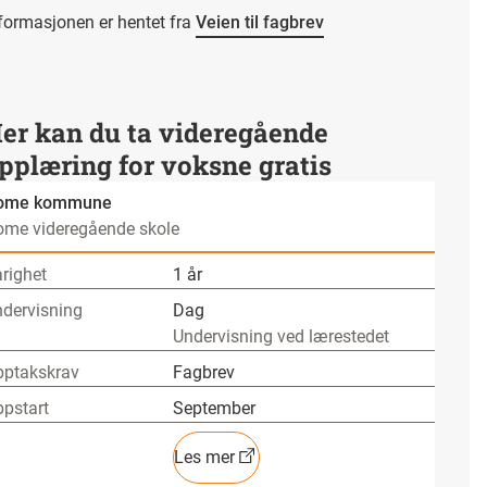
formasjonen er hentet fra
Veien til fagbrev
er kan du ta videregående
pplæring for voksne gratis
ome kommune
me videregående skole
righet
1 år
dervisning
Dag
Undervisning ved lærestedet
pptakskrav
Fagbrev
pstart
September
Les mer