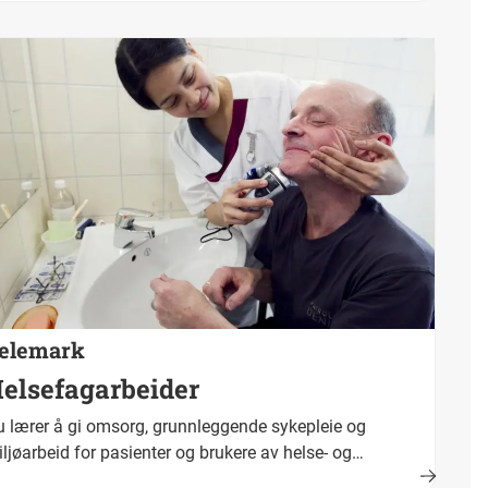
>Fullført og bestått opplæring fører fram til fagbrev.
kestittel er ernæringskokk.</p>
elemark
elsefagarbeider
 lærer å gi omsorg, grunnleggende sykepleie og
ljøarbeid for pasienter og brukere av helse- og
enesten. Fullført og bestått opplæring fører fram til