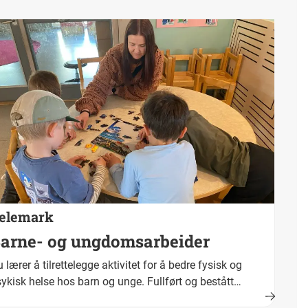
elemark
arne- og ungdomsarbeider
 lærer å tilrettelegge aktivitet for å bedre fysisk og
ykisk helse hos barn og unge. Fullført og bestått
plæring fører fram til fagbrev. Yrkestittel er barne- og