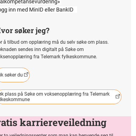
ealkompetansevurdering»
ogg inn med MinID eller BankID
vor søker jeg?
r å tilbud om opplæring må du selv søke om plass.
knaden sendes inn digitalt på Søke om
ksenopplæring fra Telemark fylkeskommune.
ik søker du
øk plass på Søke om voksenopplæring fra Telemark
ylkeskommune
atis karriereveiledning
er to veiledningssenter som man kan henvende seg til