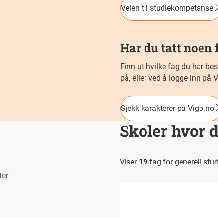
Veien til studiekompetanse
Har du tatt noen 
Finn ut hvilke fag du har bes
på, eller ved å logge inn på 
Sjekk karakterer på Vigo.no
Skoler hvor 
Viser
19
fag for generell st
lter