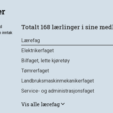
er
Totalt
168
lærlinger
i sine med
id
 inntak
Lærefag
Elektrikerfaget
Bilfaget, lette kjøretøy
Tømrerfaget
Landbruksmaskinmekanikerfaget
Service- og administrasjonsfaget
Vis
alle
lærefag