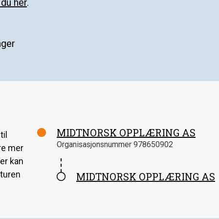
 du her
.
nger
MIDTNORSK OPPLÆRING AS
il
Organisasjonsnummer
978650902
ære mer
er kan
kturen
MIDTNORSK OPPLÆRING AS