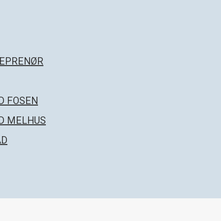
REPRENØR
D FOSEN
D MELHUS
AD