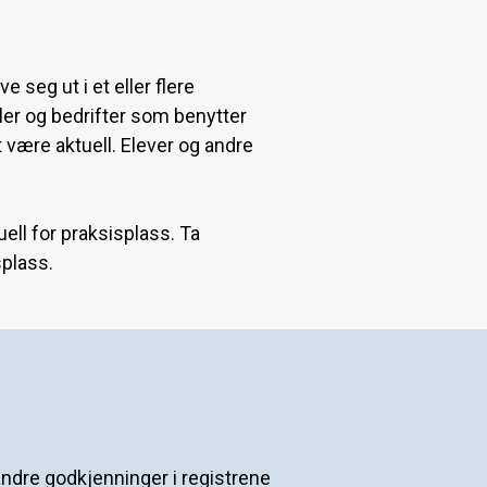
 seg ut i et eller flere
oler og bedrifter som benytter
t være aktuell. Elever og andre
ell for praksisplass. Ta
splass.
andre godkjenninger i registrene