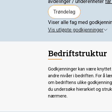
avdelinger / underenheter
får
Trøndelag
Viser
alle fag
med godkjenni
Vis
utløpte godkjenninger
Bedriftstruktur
Godkjenninger kan være knyttet t
andre nivåer i bedriften. For å l
om bedriftens ulike godkjenning
du undersøke hierarkiet og stru
nærmere.