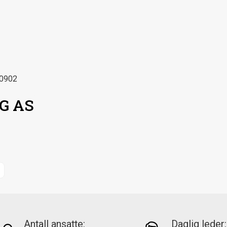
0902
G AS
Antall ansatte:
Daglig leder: