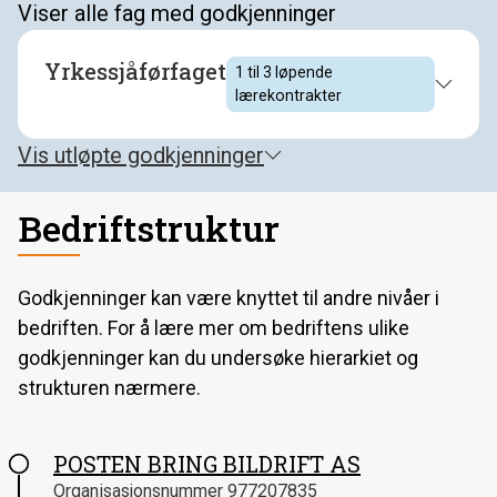
Viser
alle fag
med godkjenninger
Yrkessjåførfaget
1 til 3
løpende
lærekontrakter
Nordland
Vis
utløpte godkjenninger
1 til 3
løpende lærekontrakter
Bedriftstruktur
Godkjenninger kan være knyttet til andre nivåer i
bedriften. For å lære mer om bedriftens ulike
godkjenninger kan du undersøke hierarkiet og
strukturen nærmere.
POSTEN BRING BILDRIFT AS
Organisasjonsnummer
977207835