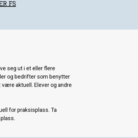
ER FS
 seg ut i et eller flere
oler og bedrifter som benytter
t være aktuell. Elever og andre
ell for praksisplass. Ta
splass.