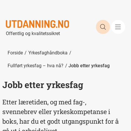
Søk etter 
Offentlig og kvalitetssikret
Forside
Yrkesfaghåndboka
Fullført yrkesfag – hva nå?
Jobb etter yrkesfag
Jobb etter yrkesfag
Etter læretiden, og med fag-,
svennebrev eller yrkeskompetanse i
boks, har du et godt utgangspunkt for å
gå ut i arbeidslivet.