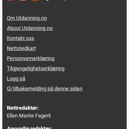
Footer links
Om Utdanning.no
About Utdanning.no
Kontakt oss
Nettstedkart
Personvernerklæring
Tilgjengelighetserklæring
Logg på
Gi tilbakemelding på denne siden
Nettredaktør:
Ellen Marite Fagerli
Ansvarlig redaktør: