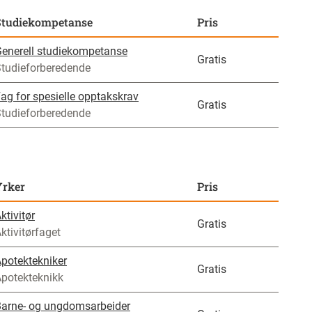
Studiekompetanse
Pris
pe undervisning
enerell studiekompetanse
Gratis
Modulbasert læreplan
(
4
)
tudieforberedende
Undervisning ved lærestedet
(
18
)
ag for spesielle opptakskrav
Gratis
tudieforberedende
tdanningsprogram
Andre tilbud
(
0
)
Yrker
Pris
Design og håndverk
(
1
)
ktivitør
Gratis
Elektro og datateknologi
(
3
)
ktivitørfaget
Helse- og oppvekstfag
(
6
)
potektekniker
Gratis
potekteknikk
s alle
arne- og ungdomsarbeider