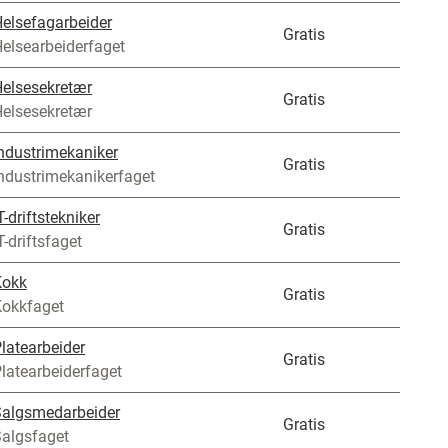
elsefagarbeider
Gratis
elsearbeiderfaget
elsesekretær
Gratis
elsesekretær
ndustrimekaniker
Gratis
ndustrimekanikerfaget
T-driftstekniker
Gratis
T-driftsfaget
Kokk
Gratis
okkfaget
latearbeider
Gratis
latearbeiderfaget
algsmedarbeider
Gratis
algsfaget