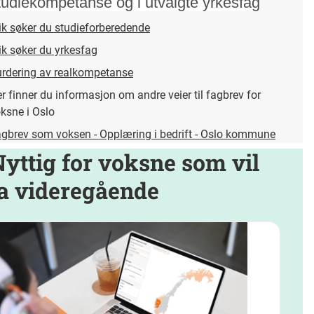
tudiekompetanse og i utvalgte yrkesfag
ik søker du studieforberedende
ik søker du yrkesfag
rdering av realkompetanse
r finner du informasjon om andre veier til fagbrev for
ksne i Oslo
gbrev som voksen - Opplæring i bedrift - Oslo kommune
yttig for voksne som vil
ta videregående