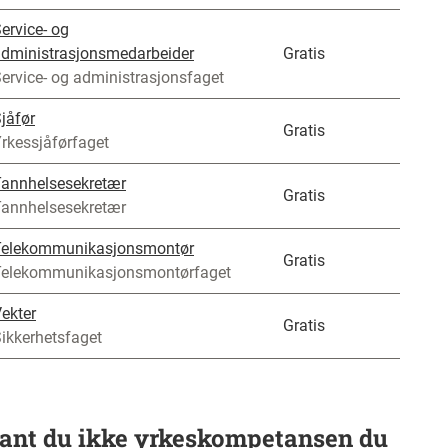
ervice- og
dministrasjonsmedarbeider
Gratis
ervice- og administrasjonsfaget
jåfør
Gratis
rkessjåførfaget
annhelsesekretær
Gratis
annhelsesekretær
Telekommunikasjonsmontør
Gratis
Telekommunikasjonsmontørfaget
ekter
Gratis
ikkerhetsfaget
ant du ikke yrkeskompetansen du