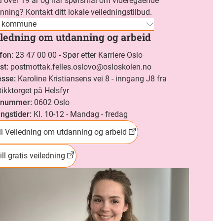
u over 19 år og har spørsmål om videregående
nning? Kontakt ditt lokale veiledningstilbud.
g kommune
ledning om utdanning og arbeid
fon
:
23 47 00 00 - Spør etter Karriere Oslo
st
:
postmottak.felles.oslovo@osloskolen.no
esse
:
Karoline Kristiansens vei 8 - inngang J8 fra
tikktorget på Helsfyr
tnummer
:
0602 Oslo
ngstider
:
Kl. 10-12 - Mandag - fredag
il Veiledning om utdanning og arbeid
ill gratis veiledning