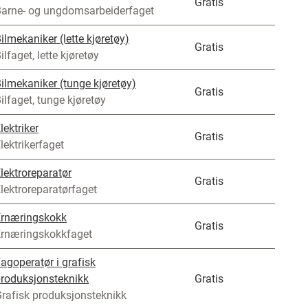
Gratis
arne- og ungdomsarbeiderfaget
ilmekaniker (lette kjøretøy)
Gratis
ilfaget, lette kjøretøy
ilmekaniker (tunge kjøretøy)
Gratis
ilfaget, tunge kjøretøy
lektriker
Gratis
lektrikerfaget
lektroreparatør
Gratis
lektroreparatørfaget
Ernæringskokk
Gratis
rnæringskokkfaget
agoperatør i grafisk
roduksjonsteknikk
Gratis
rafisk produksjonsteknikk