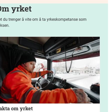
Om yrket
t du trenger å vite om å ta yrkeskompetanse som
ksen.
akta om yrket