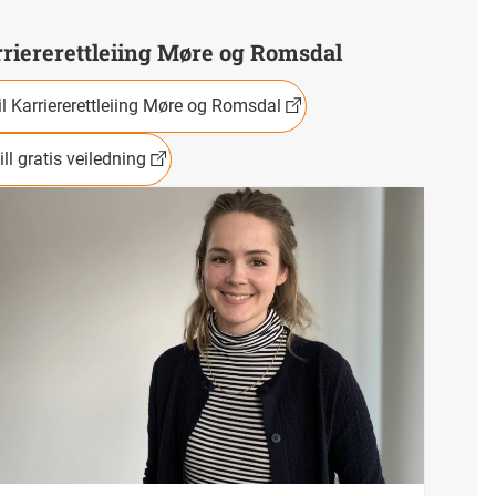
riererettleiing Møre og Romsdal
il Karriererettleiing Møre og Romsdal
ill gratis veiledning