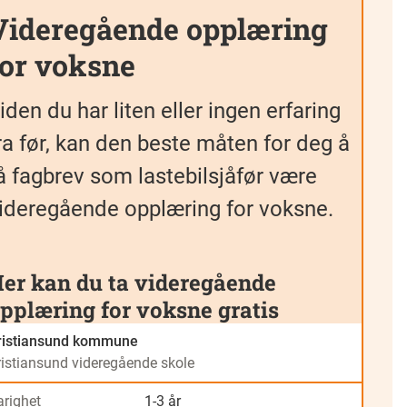
Videregående opplæring
for voksne
iden du har liten eller ingen erfaring
ra før, kan den beste måten for deg å
å fagbrev som lastebilsjåfør være
ideregående opplæring for voksne.
er kan du ta videregående
pplæring for voksne gratis
ristiansund kommune
ristiansund videregående skole
arighet
1-3 år