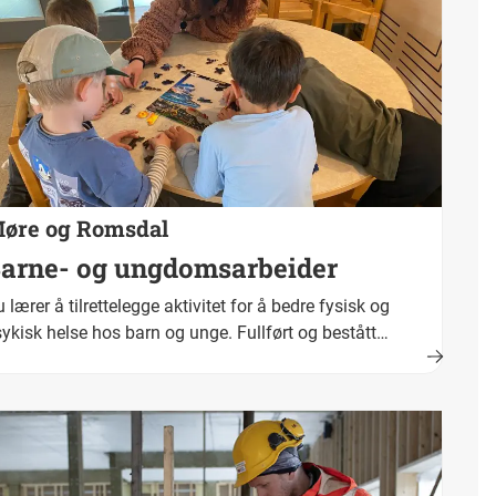
øre og Romsdal
arne- og ungdomsarbeider
 lærer å tilrettelegge aktivitet for å bedre fysisk og
ykisk helse hos barn og unge. Fullført og bestått
plæring fører fram til fagbrev. Yrkestittel er barne- og
ngdomsarbeider.