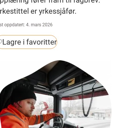
pplæring fører fram til fagbrev.
rkestittel er yrkessjåfør.
st oppdatert
:
4. mars 2026
Lagre i favoritter