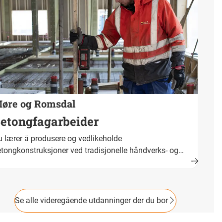
øre og Romsdal
etongfagarbeider
 lærer å produsere og vedlikeholde
tongkonstruksjoner ved tradisjonelle håndverks- og
dustrielle metoder. Fullført og bestått opplæring fører
am til fagbrev. Yrkestittel er betongfagarbeider.
Se alle videregående utdanninger der du bor