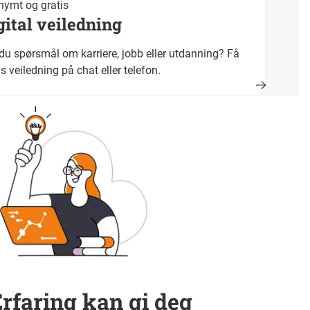
ymt og gratis
gital veiledning
du spørsmål om karriere, jobb eller utdanning? Få
is veiledning på chat eller telefon.
rfaring kan gi deg