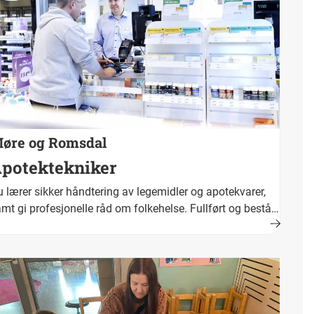
øre og Romsdal
potektekniker
 lærer sikker håndtering av legemidler og apotekvarer,
mt gi profesjonelle råd om folkehelse. Fullført og bestått
plæring fører fram til yrkeskompetanse. Yrkestittel er
otektekniker.