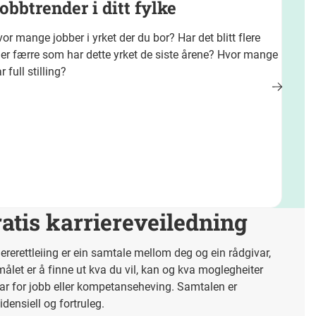
obbtrender i ditt fylke
or mange jobber i yrket der du bor? Har det blitt flere
ler færre som har dette yrket de siste årene? Hvor mange
r full stilling?
atis karriereveiledning
iererettleiing er ein samtale mellom deg og ein rådgivar,
målet er å finne ut kva du vil, kan og kva moglegheiter
ar for jobb eller kompetanseheving. Samtalen er
idensiell og fortruleg.