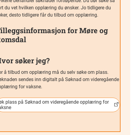
ylkene behandler søknader fortløpende. Du bør søke så
rt du vet hvilken opplæring du ønsker. Jo tidligere du
ker, desto tidligere får du tilbud om opplæring.
illeggsinformasjon for Møre og
Romsdal
vor søker jeg?
or å tilbud om opplæring må du selv søke om plass.
øknaden sendes inn digitalt på Søknad om videregående
pplæring for vaksne.
øk plass på Søknad om videregående opplæring for
aksne