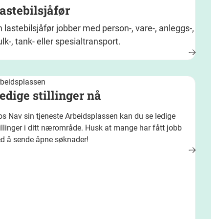
astebilsjåfør
n lastebilsjåfør jobber med person-, vare-, anleggs-,
lk-, tank- eller spesialtransport.
rbeidsplassen
edige stillinger nå
s Nav sin tjeneste Arbeidsplassen kan du se ledige
illinger i ditt nærområde. Husk at mange har fått jobb
ed å sende åpne søknader!