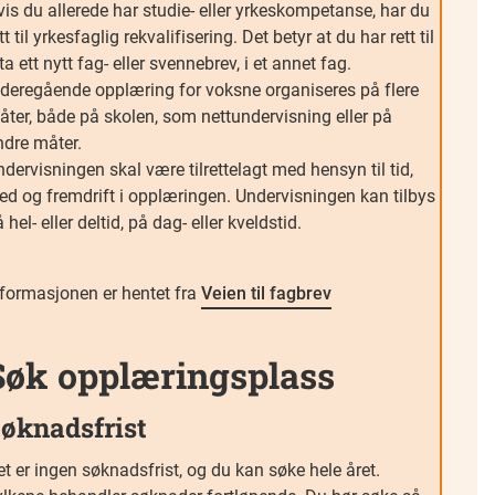
is du allerede har studie- eller yrkeskompetanse, har du
tt til yrkesfaglig rekvalifisering. Det betyr at du har rett til
ta ett nytt fag- eller svennebrev, i et annet fag.
ideregående opplæring for voksne organiseres på flere
åter, både på skolen, som nettundervisning eller på
ndre måter.
dervisningen skal være tilrettelagt med hensyn til tid,
ted og fremdrift i opplæringen. Undervisningen kan tilbys
 hel- eller deltid, på dag- eller kveldstid.
nformasjonen er hentet fra
Veien til fagbrev
Søk opplæringsplass
øknadsfrist
t er ingen søknadsfrist, og du kan søke hele året.