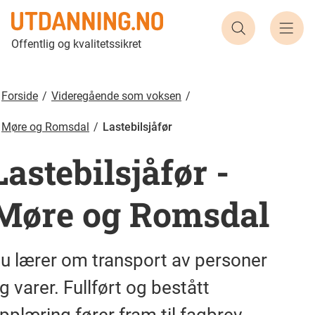
Lastebilsjåfør | Utdanning.no
Søk etter ut
Offentlig og kvalitetssikret
Forside
Videregående som voksen
Møre og Romsdal
Lastebilsjåfør
Lastebilsjåfør
-
Møre og Romsdal
u lærer om transport av personer
g varer. Fullført og bestått