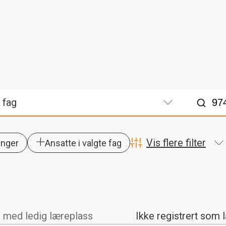
Søk
Vis flere filter
linger
Ansatte i valgte fag
r med ledig læreplass
Ikke registrert som 