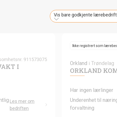
Vis bare godkjente lærebedrift
Ikke registrert som lærebed
somhetsnr.
911573075
Orkland
i
Trøndelag
AKT I
ORKLAND KOM
Har ingen lærlinger
tlig
Underenhet til nærin
Les mer om
forvaltning
bedriften