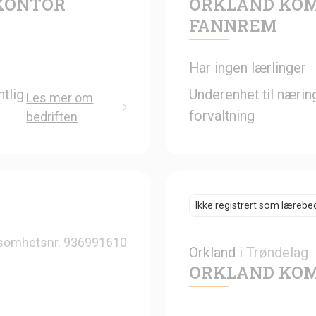
KONTOR
ORKLAND KO
FANNREM
Har ingen lærlinger
tlig
Underenhet til nærin
Les mer om
forvaltning
bedriften
Ikke registrert som lærebed
somhetsnr.
936991610
Orkland
i
Trøndelag
ORKLAND KOM