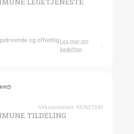
MMUNE LEGETJENESTE
gsdrivende og offentlig
Les mer om
bedriften
rift
Virksomhetsnr.
937627343
MUNE TILDELING