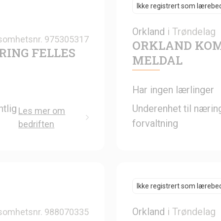
Ikke registrert som lærebed
Orkland
i
Trøndelag
somhetsnr.
975305317
ORKLAND KO
ING FELLES
MELDAL
Har ingen lærlinger
tlig
Underenhet til nærin
Les mer om
forvaltning
bedriften
Ikke registrert som lærebed
Orkland
i
Trøndelag
somhetsnr.
988070335