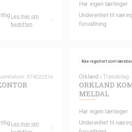
Har ingen lærlinger
tlig
Underenhet til nærin
Les mer om
forvaltning
bedriften
Ikke registrert som lærebed
Orkland
i
Trøndelag
somhetsnr.
974022516
KONTOR
ORKLAND KO
MELDAL
Har ingen lærlinger
tlig
Underenhet til nærin
Les mer om
forvaltning
bedriften