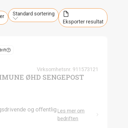
Standard sortering
er
Eksporter resultat
rift
Virksomhetsnr.
911573121
MUNE ØHD SENGEPOST
gsdrivende og offentlig
Les mer om
bedriften