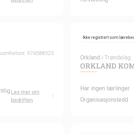
Ikke registrert som lærebed
somhetsnr.
974588323
Orkland
i
Trøndelag
ORKLAND KO
Har ingen lærlinger
tlig
Les mer om
Organisasjonsledd
bedriften