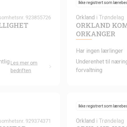
Ikke registrert som lærebed
Orkland
i
Trøndelag
somhetsnr.
923855726
LLIGHET
ORKLAND KO
ORKANGER
Har ingen lærlinger
tlig
Underenhet til nærin
Les mer om
forvaltning
bedriften
Ikke registrert som lærebed
Orkland
i
Trøndelag
somhetsnr.
929374371