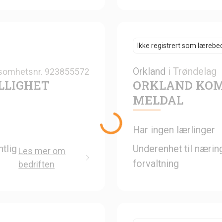
Ikke registrert som lærebed
Orkland
i
Trøndelag
somhetsnr.
923855572
LLIGHET
ORKLAND KOM
MELDAL
Har ingen lærlinger
tlig
Underenhet til nærin
Les mer om
forvaltning
bedriften