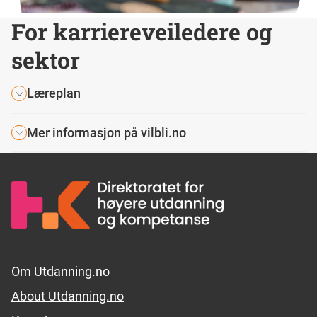
For karriereveiledere og
sektor
Læreplan
Mer informasjon på vilbli.no
Footer links
Om Utdanning.no
About Utdanning.no