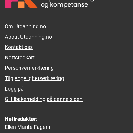
Footer links
Om Utdanning.no
About Utdanning.no
Kontakt oss
Nettstedkart
Personvernerklæring
Tilgjengelighetserklæring
Logg på
Gi tilbakemelding på denne siden
Nettredaktør:
Ellen Marite Fagerli