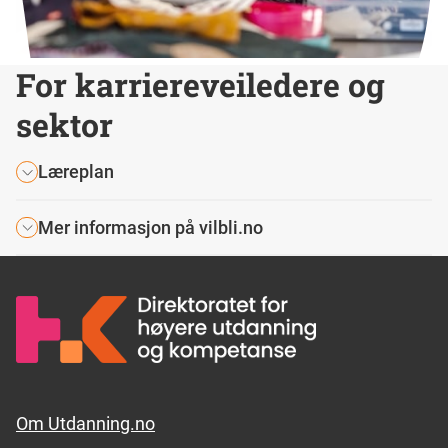
For karriereveiledere og
sektor
Læreplan
Mer informasjon på vilbli.no
Footer links
Om Utdanning.no