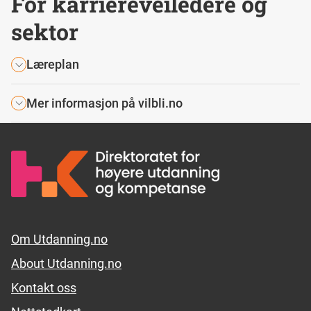
For karriereveiledere og
sektor
Læreplan
Mer informasjon på vilbli.no
Footer links
Om Utdanning.no
About Utdanning.no
Kontakt oss