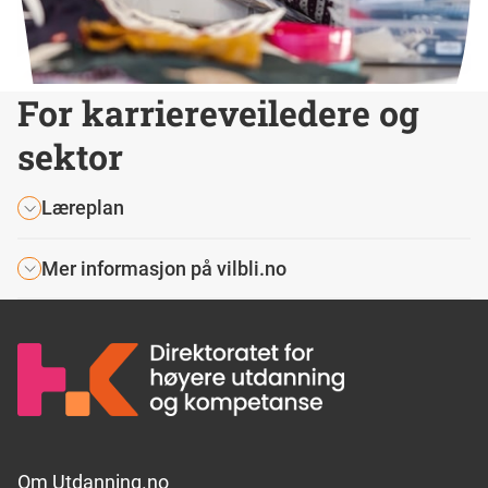
For karriereveiledere og
sektor
Læreplan
Mer informasjon på vilbli.no
Footer links
Om Utdanning.no