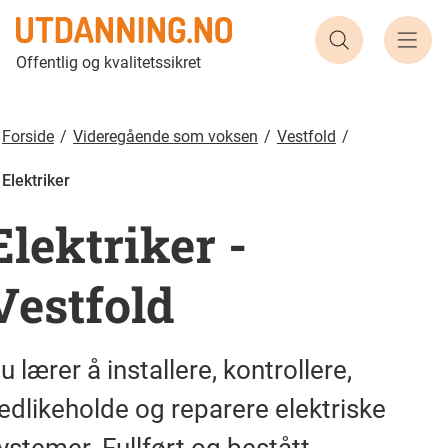
Søk etter ut
Offentlig og kvalitetssikret
Forside
Videregående som voksen
Vestfold
Elektriker
Elektriker
-
Vestfold
u lærer å installere, kontrollere,
edlikeholde og reparere elektriske