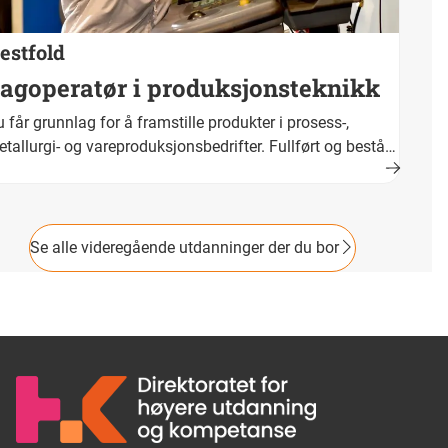
estfold
agoperatør i produksjonsteknikk
 får grunnlag for å framstille produkter i prosess-,
tallurgi- og vareproduksjonsbedrifter. Fullført og bestått
plæring fører fram til fagbrev. Yrkestittel er fagoperatør i
oduksjonsteknikk.
Se alle videregående utdanninger der du bor