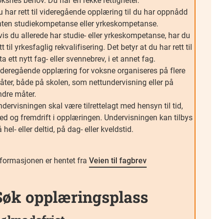
ksnes behov. Du har en rekke rettigheter.
 har rett til videregående opplæring til du har oppnådd
nten studiekompetanse eller yrkeskompetanse.
is du allerede har studie- eller yrkeskompetanse, har du
tt til yrkesfaglig rekvalifisering. Det betyr at du har rett til
ta ett nytt fag- eller svennebrev, i et annet fag.
ideregående opplæring for voksne organiseres på flere
åter, både på skolen, som nettundervisning eller på
ndre måter.
dervisningen skal være tilrettelagt med hensyn til tid,
ted og fremdrift i opplæringen. Undervisningen kan tilbys
 hel- eller deltid, på dag- eller kveldstid.
nformasjonen er hentet fra
Veien til fagbrev
Søk opplæringsplass