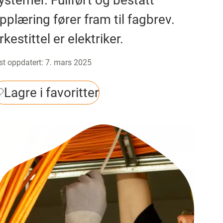
ystemer. Fullført og bestått
pplæring fører fram til fagbrev.
rkestittel er elektriker.
st oppdatert
:
7. mars 2025
Lagre i favoritter