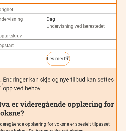
arighet
ndervisning
Dag
Undervisning ved lærestedet
pptakskrav
ppstart
Les mer
Endringer kan skje og nye tilbud kan settes
opp ved behov.
va er videregående opplæring for
oksne?
ideregående opplæring for voksne er spesielt tilpasset