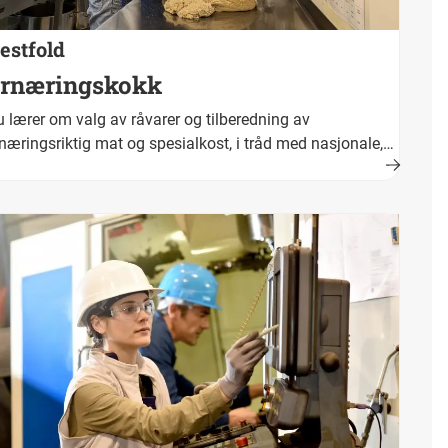
estfold
rnæringskokk
 lærer om valg av råvarer og tilberedning av
næringsriktig mat og spesialkost, i tråd med nasjonale,
miske og internasjonale mattradisjoner og trender.
>Fullført og bestått opplæring fører fram til fagbrev.
kestittel er ernæringskokk.</p>