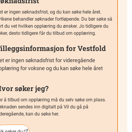
øknadsfrist
t er ingen søknadsfrist, og du kan søke hele året.
ylkene behandler søknader fortløpende. Du bør søke så
rt du vet hvilken opplæring du ønsker. Jo tidligere du
ker, desto tidligere får du tilbud om opplæring.
illeggsinformasjon for Vestfold
et er ingen søknadsfrist for videregående
pplæring for voksne og du kan søke hele året
vor søker jeg?
or å tilbud om opplæring må du selv søke om plass.
øknaden sendes inn digitalt på Vil du gå på
ideregående, kan du søke her.
lik søker du