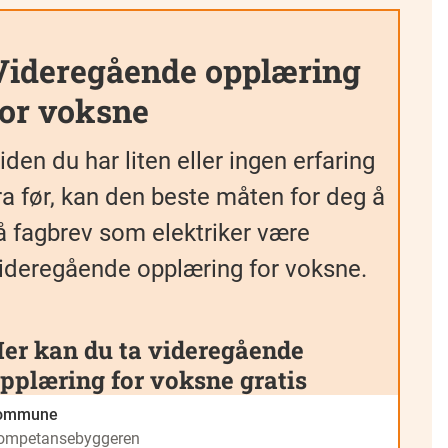
Videregående opplæring
for voksne
iden du har liten eller ingen erfaring
ra før, kan den beste måten for deg å
å fagbrev som elektriker være
ideregående opplæring for voksne.
er kan du ta videregående
pplæring for voksne gratis
ommune
ompetansebyggeren