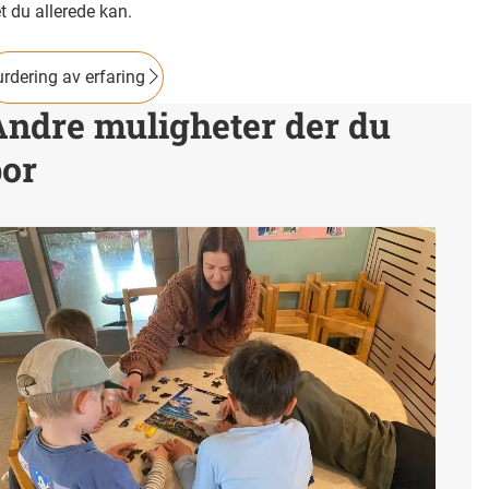
t du allerede kan.
rdering av erfaring
Andre muligheter der du
bor