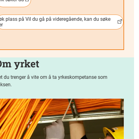
øk plass på Vil du gå på videregående, kan du søke
er
Om yrket
t du trenger å vite om å ta yrkeskompetanse som
ksen.