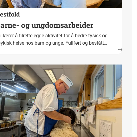
estfold
arne- og ungdomsarbeider
 lærer å tilrettelegge aktivitet for å bedre fysisk og
ykisk helse hos barn og unge. Fullført og bestått
plæring fører fram til fagbrev. Yrkestittel er barne- og
ngdomsarbeider.