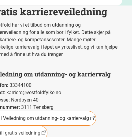
atis karriereveiledning
stfold har vi et tilbud om utdanning og
iereveiledning for alle som bor i fylket. Dette skjer på
 karriere- og kompetansesenter. Mange møter
kelige karrierevalg i løpet av yrkeslivet, og vi kan hjelpe
med å finne ut hva du trenger.
ledning om utdanning- og karriervalg
fon
:
33344100
st
:
karriere@vestfoldfylke.no
esse
:
Nordbyen 40
tnummer
:
3111 Tønsberg
il Veiledning om utdanning- og karriervalg
ill gratis veiledning