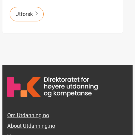
Utforsk
Footer links
Om Utdanning.no
About Utdanning.no